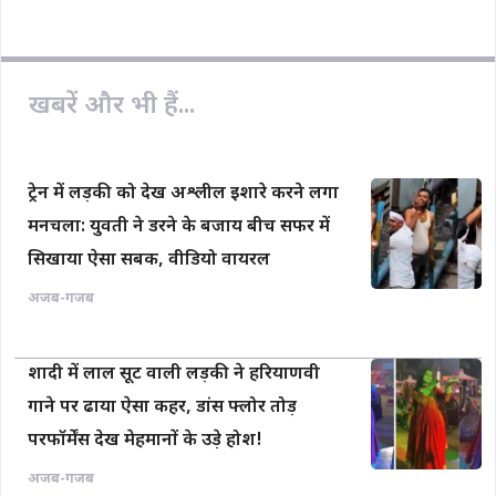
b
s
L
l
e
o
A
i
o
p
n
खबरें और भी हैं...
k
p
k
ट्रेन में लड़की को देख अश्लील इशारे करने लगा
मनचला: युवती ने डरने के बजाय बीच सफर में
सिखाया ऐसा सबक, वीडियो वायरल
अजब-गजब
शादी में लाल सूट वाली लड़की ने हरियाणवी
गाने पर ढाया ऐसा कहर, डांस फ्लोर तोड़
परफॉर्मेंस देख मेहमानों के उड़े होश!
अजब-गजब