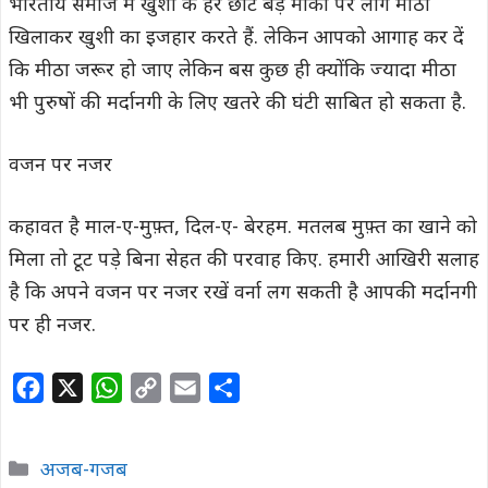
भारतीय समाज में खुशी के हर छोटे बड़े मौकों पर लोग मीठा
खिलाकर खुशी का इजहार करते हैं. लेकिन आपको आगाह कर दें
कि मीठा जरूर हो जाए लेकिन बस कुछ ही क्योंकि ज्यादा मीठा
भी पुरुषों की मर्दानगी के लिए खतरे की घंटी साबित हो सकता है.
वजन पर नजर
कहावत है माल-ए-मुफ़्त, दिल-ए- बेरहम. मतलब मुफ़्त का खाने को
मिला तो टूट पड़े बिना सेहत की परवाह किए. हमारी आखिरी सलाह
है कि अपने वजन पर नजर रखें वर्ना लग सकती है आपकी मर्दानगी
पर ही नजर.
F
X
W
C
E
S
a
h
o
m
h
c
a
p
a
a
Categories
अजब-गजब
e
t
y
i
r