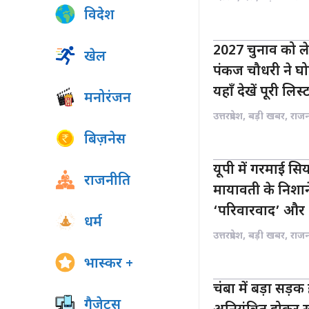
विदेश
2027 चुनाव को ले
खेल
पंकज चौधरी ने घोष
यहाँ देखें पूरी लिस्
मनोरंजन
उत्तरप्रदेश
,
बड़ी खबर
,
राज
बिज़नेस
यूपी में गरमाई स
राजनीति
मायावती के निशा
‘परिवारवाद’ और 
धर्म
उत्तरप्रदेश
,
बड़ी खबर
,
राज
भास्कर +
चंबा में बड़ा सड़क
गैजेट्स