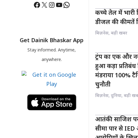
Facebook
X
Instagram
YouTube
WhatsApp
कच्चे तेल में भारी 
डीजल की कीमतें स्
बिज़नेस
,
बड़ी खबर
Get Dainik Bhaskar App
Stay informed. Anytime,
ट्रंप का एक और नय
anywhere.
हुआ कड़ा प्रतिबंध
मंडराया 100% टै
चुनौती
बिज़नेस
,
दुनिया
,
बड़ी खब
आतंकी साजिश पर
सीमा पार से IED औ