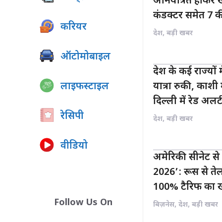
अनियंत्रित होकर ख
कंडक्टर समेत 7 
करियर
देश
,
बड़ी खबर
ऑटोमोबाइल
देश के कई राज्यो
लाइफस्टाइल
यात्रा रुकी, काशी 
दिल्ली में रेड अलर्
रेसिपी
देश
,
बड़ी खबर
वीडियो
अमेरिकी सीनेट से
2026’: रूस से ते
100% टैरिफ का 
Follow Us On
बिज़नेस
,
देश
,
बड़ी खबर