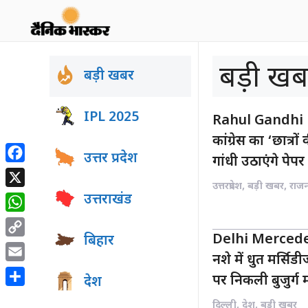
Skip
to
content
बड़ी खब
बड़ी खबर
IPL 2025
Rahul Gandhi Pr
कांग्रेस का ‘छात्रो
उत्तर प्रदेश
गांधी उठाएंगे पेप
Facebook
उत्तरप्रदेश
,
बड़ी खबर
,
राज
X
उत्तराखंड
WhatsApp
Delhi Mercedes 
बिहार
Copy
नशे में धुत मर्सि
Link
Email
पर निकली बुजुर्ग 
देश
Share
दिल्ली
,
देश
,
बड़ी खबर