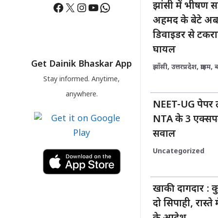
Facebook
X
Instagram
YouTube
WhatsApp
झांसी में भीषण
अहमद के बेटे अब
डिवाइडर से टकरा
घायल
Get Dainik Bhaskar App
झाँसी
,
उत्तरप्रदेश
,
क्राइम
,
Stay informed. Anytime,
anywhere.
NEET-UG पेपर ली
NTA के 3 एक्सपर्ट
सवाल
Uncategorized
खाकी दागदार : क
दो सिपाही, रास्ते