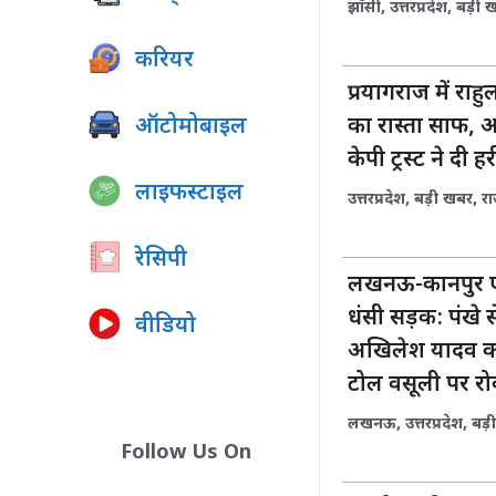
झाँसी
,
उत्तरप्रदेश
,
बड़ी 
करियर
प्रयागराज में राहुल
ऑटोमोबाइल
का रास्ता साफ, 
केपी ट्रस्ट ने दी ह
लाइफस्टाइल
उत्तरप्रदेश
,
बड़ी खबर
,
र
रेसिपी
लखनऊ-कानपुर एक्स
धंसी सड़क: पंखे 
वीडियो
अखिलेश यादव का
टोल वसूली पर र
लखनऊ
,
उत्तरप्रदेश
,
बड़
Follow Us On