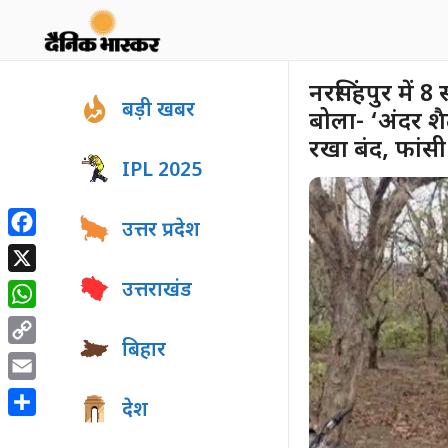
Skip
to
content
नरसिंहपुर में 
बड़ी खबर
बोला- ‘अंदर शै
रखा बंद, फांसी
IPL 2025
उत्तर प्रदेश
Facebook
X
उत्तराखंड
WhatsApp
बिहार
Copy
Link
Email
देश
Share