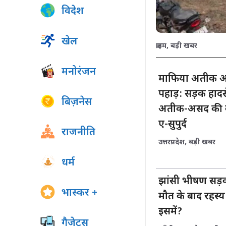
विदेश
खेल
क्राइम
,
बड़ी खबर
मनोरंजन
माफिया अतीक अहम
पहाड़: सड़क हादस
बिज़नेस
अतीक-असद की कब
ए-सुपुर्द
राजनीति
उत्तरप्रदेश
,
बड़ी खबर
धर्म
झांसी भीषण सड़
भास्कर +
मौत के बाद रहस्य
इसमें?
गैजेट्स