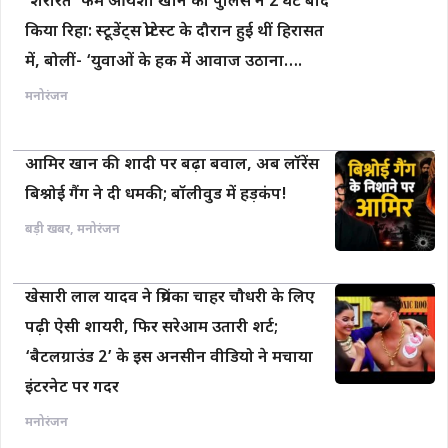
‘शरारत’ फेम आयशा खान को पुलिस ने 2 घंटे बाद
किया रिहा: स्टूडेंट्स प्रोटेस्ट के दौरान हुई थीं हिरासत
में, बोलीं- ‘युवाओं के हक में आवाज उठाना….
मनोरंजन
आमिर खान की शादी पर बढ़ा बवाल, अब लॉरेंस
बिश्नोई गैंग ने दी धमकी; बॉलीवुड में हड़कंप!
बड़ी खबर
,
मनोरंजन
खेसारी लाल यादव ने प्रियंका चाहर चौधरी के लिए
पढ़ी ऐसी शायरी, फिर सरेआम उतारी शर्ट;
‘बैटलग्राउंड 2’ के इस अनसीन वीडियो ने मचाया
इंटरनेट पर गदर
मनोरंजन