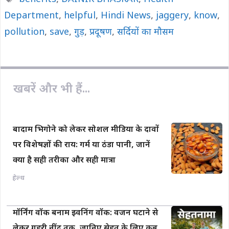
b
s
L
l
e
Department
o
A
,
helpful
i
,
Hindi News
,
jaggery
,
know
,
o
p
n
pollution
,
save
,
गुड़
,
प्रदूषण
,
सर्दियों का मौसम
k
p
k
खबरें और भी हैं...
बादाम भिगोने को लेकर सोशल मीडिया के दावों
पर विशेषज्ञों की राय: गर्म या ठंडा पानी, जानें
क्या है सही तरीका और सही मात्रा
हेल्थ
मॉर्निंग वॉक बनाम इवनिंग वॉक: वजन घटाने से
लेकर गहरी नींद तक, जानिए सेहत के लिए कब