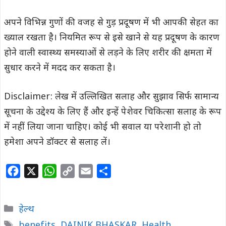
अपने विभिन्न गुणों की वजह से गुड़ प्रदूषण में भी आपकी सेहत का
ख्याल रखता है। नियमित रूप से इसे खाने से यह प्रदूषण के कारण
होने वाली स्वास्थ्य समस्याओं से लड़ने के लिए शरीर की क्षमता में
सुधार करने में मदद कर सकता है।
Disclaimer: लेख में उल्लिखित सलाह और सुझाव सिर्फ सामान्य
सूचना के उद्देश्य के लिए हैं और इन्हें पेशेवर चिकित्सा सलाह के रूप
में नहीं लिया जाना चाहिए। कोई भी सवाल या परेशानी हो तो
हमेशा अपने डॉक्टर से सलाह लें।
F
X
W
C
E
S
a
h
o
m
h
c
a
p
a
a
Categories
हेल्थ
e
t
y
i
r
Tags
benefits
,
DAINIK BHASKAR
,
Health