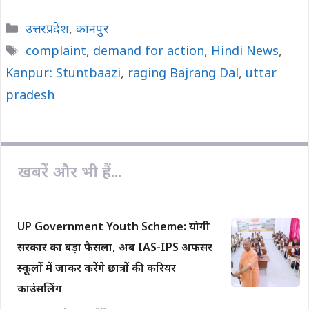
c
a
p
a
a
Categories
उत्तरप्रदेश
,
कानपुर
e
t
y
i
r
Tags
complaint
,
demand for action
,
Hindi News
,
b
s
L
l
e
Kanpur: Stuntbaazi
o
A
i
,
raging Bajrang Dal
,
uttar
o
p
n
pradesh
k
p
k
खबरें और भी हैं...
UP Government Youth Scheme: योगी
सरकार का बड़ा फैसला, अब IAS-IPS अफसर
स्कूलों में जाकर करेंगे छात्रों की करियर
काउंसलिंग