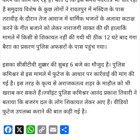
करने का काम कर रहे हैं। बता दे कि इस समय नवरात्रि भी चल रही
है समुदाय विशेष के कुछ लोगों ने रावतपुर में मस्दिज के पास
तरावीह के दौरान तेज आवाज में धार्मिक भजनों के अलावा कटाक्ष
करने के गीत बजाने को लेकर नाराजगी व्यक्त की थी हालाकिं
मामले में किसी से शिकायत नहीं की गयी थी ठीक 12 घंटे बाद गंगा
बैराा का प्रकरण पुलिस अफसरों के पास पहुंच गया।
इसका सीसीटीवी शुक्रवार की सुबह 6 बजे का मौजूद है। पुलिस
कमिश्नर से इस मामले में फुटेज के आधार पर कार्रवाई की मांग की
गई है। इस तरह के कृत्य से अराजकतत्व शहर के माहौल को भी
खराब कर सकते हैं।ज्वॉइंट पुलिस कमिश्नर आनंद प्रकाश तिवारी ने
बताया कि बजरंग दल के लोग शिकायत लेकर आए हैं। वीडियो
फुटेज उपलब्ध कराने की बात कही गई है।
F
X
W
C
E
S
a
h
o
m
h