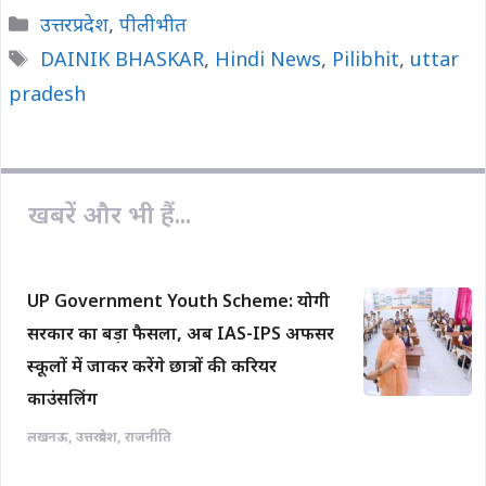
c
a
p
a
a
Categories
उत्तरप्रदेश
,
पीलीभीत
e
t
y
i
r
Tags
DAINIK BHASKAR
,
Hindi News
,
Pilibhit
,
uttar
b
s
L
l
e
pradesh
o
A
i
o
p
n
k
p
k
खबरें और भी हैं...
UP Government Youth Scheme: योगी
सरकार का बड़ा फैसला, अब IAS-IPS अफसर
स्कूलों में जाकर करेंगे छात्रों की करियर
काउंसलिंग
लखनऊ
,
उत्तरप्रदेश
,
राजनीति