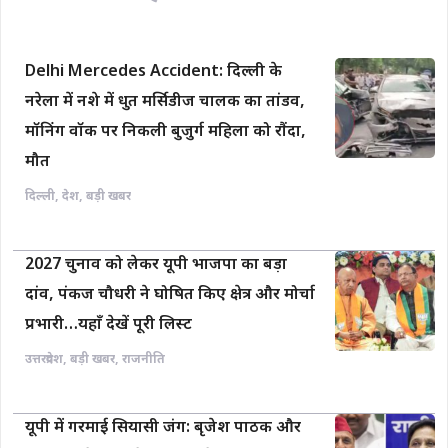
k
p
k
Delhi Mercedes Accident: दिल्ली के
नरेला में नशे में धुत मर्सिडीज चालक का तांडव,
मॉनिंग वॉक पर निकली बुजुर्ग महिला को रौंदा,
मौत
दिल्ली
,
देश
,
बड़ी खबर
2027 चुनाव को लेकर यूपी भाजपा का बड़ा
दांव, पंकज चौधरी ने घोषित किए क्षेत्र और मोर्चा
प्रभारी…यहाँ देखें पूरी लिस्ट
उत्तरप्रदेश
,
बड़ी खबर
,
राजनीति
यूपी में गरमाई सियासी जंग: बृजेश पाठक और