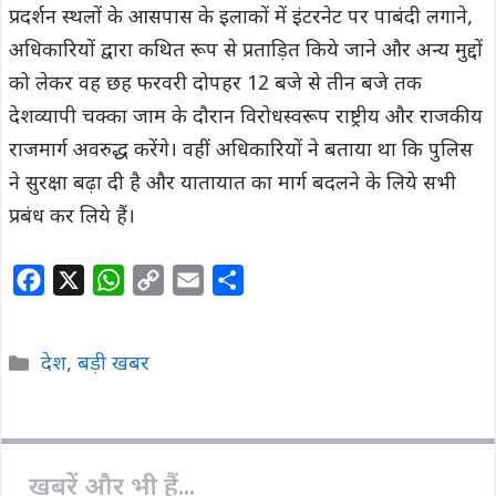
प्रदर्शन स्थलों के आसपास के इलाकों में इंटरनेट पर पाबंदी लगाने,
अधिकारियों द्वारा कथित रूप से प्रताड़ित किये जाने और अन्य मुद्दों
को लेकर वह छह फरवरी दोपहर 12 बजे से तीन बजे तक
देशव्यापी चक्का जाम के दौरान विरोधस्वरूप राष्ट्रीय और राजकीय
राजमार्ग अवरुद्ध करेंगे। वहीं अधिकारियों ने बताया था कि पुलिस
ने सुरक्षा बढ़ा दी है और यातायात का मार्ग बदलने के लिये सभी
प्रबंध कर लिये हैं।
F
X
W
C
E
S
a
h
o
m
h
c
a
p
a
a
Categories
देश
,
बड़ी खबर
e
t
y
i
r
b
s
L
l
e
o
A
i
o
p
n
खबरें और भी हैं...