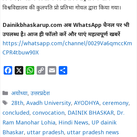
विश्वविद्यालय की कुलपति प्रो प्रतिभा गोयल द्वारा किया गया।
Dainikbhaskarup.com अब WhatsApp चैनल पर भी
उपलब्ध है। आज ही फॉलो करें और पाएं महत्वपूर्ण खबरें
https://whatsapp.com/channel/0029Va6qmccKm
CPR4tbuw90X
F
X
W
C
E
S
a
h
o
m
h
c
a
p
a
a
Categories
अयोध्या
,
उत्तरप्रदेश
e
t
y
i
r
Tags
28th
,
Avadh University
,
AYODHYA
,
ceremony
,
b
s
L
l
e
concluded
o
,
convocation
A
i
,
DAINIK BHASKAR
,
Dr.
o
p
n
Ram Manohar Lohia
,
Hindi News
,
UP dainik
k
p
k
Bhaskar
,
uttar pradesh
,
uttar pradesh news