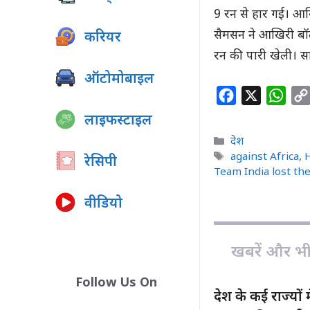
9 रन से हार गई। आख
सैमसन ने आखिरी बॉल
करियर
रन की पारी खेली। सा
ऑटोमोबाइल
F
X
W
a
h
लाइफस्टाइल
c
a
Categories
देश
e
t
Tags
against Africa
,
रेसिपी
b
s
Team India lost the
o
A
वीडियो
o
p
k
p
खबरें और भी ह
Follow Us On
देश के कई राज्यो