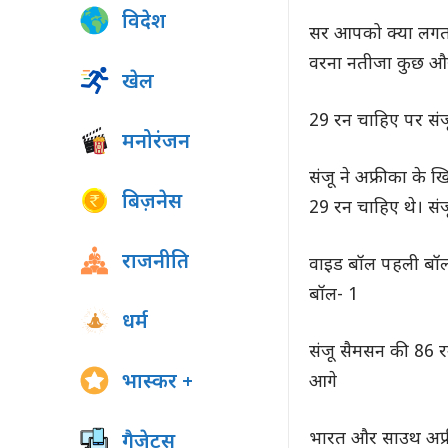
विदेश
सर आपको क्या लगता
वरना नतीजा कुछ औ
खेल
29 रन चाहिए पर संज
मनोरंजन
संजू ने अफ्रीका के
बिज़नेस
29 रन चाहिए थे। संज
राजनीति
वाइड बॉल पहली बॉल-
बॉल- 1
धर्म
संजू सैमसन की 86 र
भास्कर +
आगे
भारत और साउथ अफ्री
गैजेट्स