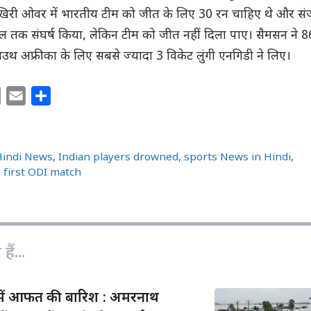
िरी ओवर में भारतीय टीम को जीत के लिए 30 रन चाहिए थे और संज
 तक संघर्ष किया, लेकिन टीम को जीत नहीं दिला पाए। सैमसन ने 8
उथ अफ्रीका के लिए सबसे ज्यादा 3 विकेट लुंगी एनगिडी ने लिए।
C
E
S
o
m
h
p
a
a
y
i
r
Hindi News
,
Indian players drowned
,
sports News in Hindi
,
L
l
e
 first ODI match
i
n
k
ैं...
ं में आफत की बारिश : अमरनाथ