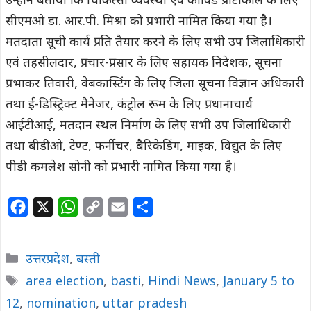
उन्होने बताया कि चिकित्सा व्यवस्था एंव कोविड प्रोटोकाल के लिए
सीएमओ डा. आर.पी. मिश्रा को प्रभारी नामित किया गया है।
मतदाता सूची कार्य प्रति तैयार करने के लिए सभी उप जिलाधिकारी
एवं तहसीलदार, प्रचार-प्रसार के लिए सहायक निदेशक, सूचना
प्रभाकर तिवारी, वेबकास्टिंग के लिए जिला सूचना विज्ञान अधिकारी
तथा ई-डिस्ट्रिक्ट मैनेजर, कंट्रोल रूम के लिए प्रधानाचार्य
आईटीआई, मतदान स्थल निर्माण के लिए सभी उप जिलाधिकारी
तथा बीडीओ, टेण्ट, फर्नीचर, बैरिकेडिंग, माइक, विद्युत के लिए
पीडी कमलेश सोनी को प्रभारी नामित किया गया है।
F
X
W
C
E
S
a
h
o
m
h
c
a
p
a
a
Categories
उत्तरप्रदेश
,
बस्ती
e
t
y
i
r
Tags
area election
,
basti
,
Hindi News
,
January 5 to
b
s
L
l
e
12
,
nomination
o
A
,
i
uttar pradesh