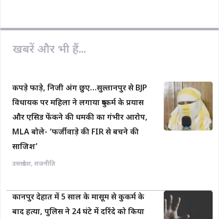
o
p
n
k
p
k
खबरें और भी हैं...
कपड़े फाड़े, निजी अंग छुए…सुल्तानपुर से BJP
विधायक पर महिला ने लगाया दुष्कर्म के प्रयास
और एसिड फेंकने की धमकी का गंभीर आरोप,
MLA बोले- ‘फर्जीवाड़े की FIR से बचने की
साजिश’
उत्तरप्रदेश
,
राजनीति
कानपुर देहात में 5 साल के मासूम से कुकर्म के
बाद हत्या, पुलिस ने 24 घंटे में दरिंदे को किया