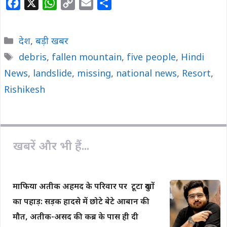
F
X
W
C
E
S
a
h
o
m
h
c
a
p
a
a
Categories
देश
,
बड़ी खबर
e
t
y
i
r
Tags
debris
,
fallen mountain
,
five people
,
Hindi
b
s
L
l
e
News
o
,
landslide
A
,
i
missing
,
national news
,
Resort
,
o
p
n
Rishikesh
k
p
k
खबरें और भी हैं...
माफिया अतीक अहमद के परिवार पर टूटा दुखों
का पहाड़: सड़क हादसे में छोटे बेटे आबान की
मौत, अतीक-असद की कब्र के पास ही दी