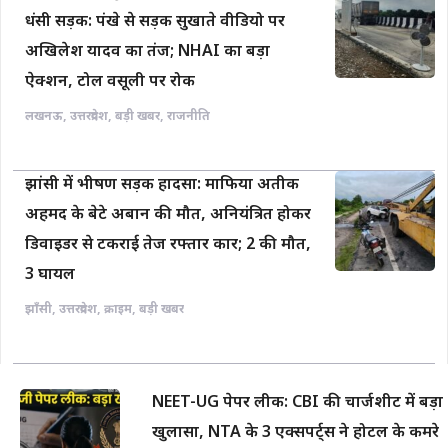
धंसी सड़क: पंखे से सड़क सुखाते वीडियो पर
अखिलेश यादव का तंज; NHAI का बड़ा
ऐक्शन, टोल वसूली पर रोक
लखनऊ
,
उत्तरप्रदेश
,
बड़ी खबर
,
राजनीति
झांसी में भीषण सड़क हादसा: माफिया अतीक
अहमद के बेटे अबान की मौत, अनियंत्रित होकर
डिवाइडर से टकराई तेज रफ्तार कार; 2 की मौत,
3 घायल
झाँसी
,
उत्तरप्रदेश
,
क्राइम
,
बड़ी खबर
NEET-UG पेपर लीक: CBI की चार्जशीट में बड़ा
खुलासा, NTA के 3 एक्सपर्ट्स ने होटल के कमरे