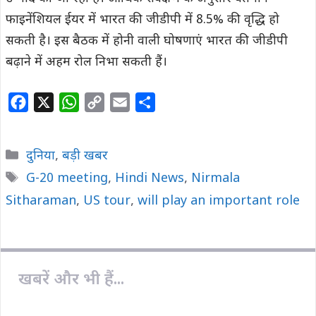
फाइनेंशियल ईयर में भारत की जीडीपी में 8.5% की वृद्धि हो
सकती है। इस बैठक में होनी वाली घोषणाएं भारत की जीडीपी
बढ़ाने में अहम रोल निभा सकती हैं।
F
X
W
C
E
S
a
h
o
m
h
c
a
p
a
a
Categories
दुनिया
,
बड़ी खबर
e
t
y
i
r
Tags
G-20 meeting
,
Hindi News
,
Nirmala
b
s
L
l
e
Sitharaman
o
,
A
US tour
i
,
will play an important role
o
p
n
k
p
k
खबरें और भी हैं...