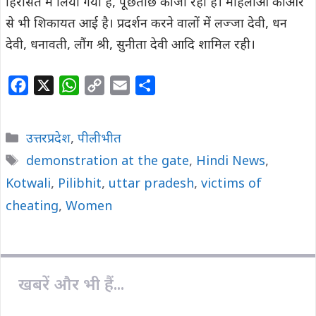
हिरासत में लिया गया है, पूछताछ की जा रही है। महिलाओं की ओर
से भी शिकायत आई है। प्रदर्शन करने वालों में लज्जा देवी, धन
देवी, धनावती, लौंग श्री, सुनीता देवी आदि शामिल रही।
F
X
W
C
E
S
a
h
o
m
h
c
a
p
a
a
Categories
उत्तरप्रदेश
,
पीलीभीत
e
t
y
i
r
Tags
demonstration at the gate
,
Hindi News
,
b
s
L
l
e
Kotwali
o
,
Pilibhit
A
,
i
uttar pradesh
,
victims of
o
p
n
cheating
,
Women
k
p
k
खबरें और भी हैं...