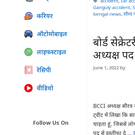
Tags
accident
,
car ac
Ganguly accident
,
S
bengal news
,
सौरव ग
करियर
ऑटोमोबाइल
बोर्ड सेक्र
लाइफस्टाइल
अध्यक्ष पद
June 1, 2022
by
रेसिपी
वीडियो
BCCI अध्यक्ष सौरव ग
ट्वीट में लिखा कि स
Follow Us On
चाहता हूं, जिससे ल
पद से इस्तीफा दे …