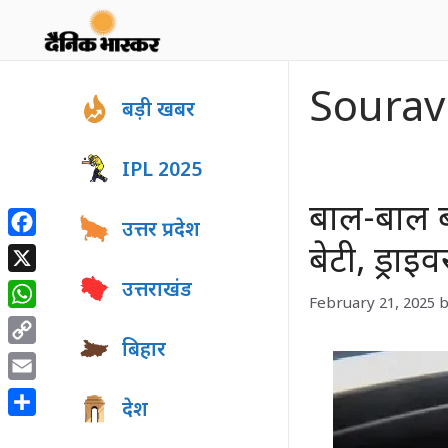
Skip
to
content
Sourav
बड़ी खबर
IPL 2025
बाल-बाल बच
उत्तर प्रदेश
Facebook
बेटी, ड्रा
X
उत्तराखंड
February 21, 2025
b
WhatsApp
बिहार
Copy
Link
Email
देश
Share