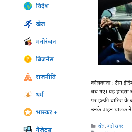
विदेश
खेल
मनोरंजन
बिज़नेस
राजनीति
कोलकाता : टीम इंडिया
बच गए। यह हादसा बर्ध
धर्म
पर हल्की बारिश के 
उनके वाहन चालक ने 
भास्कर +
Categories
खेल
,
बड़ी खबर
गैजेट्स