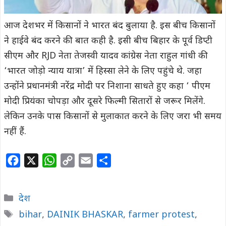
आज देशभर में किसानों ने भारत बंद बुलाया है. इस बीच किसानों
ने हाईवे बंद करने की बात कही है. इसी बीच बिहार के पूर्व डिप्टी
सीएम और RJD नेता तेजस्वी यादव कांग्रेस नेता राहुल गांधी की
‘भारत जोड़ो न्याय यात्रा’ में हिस्सा लेने के लिए पहुंचे थे. जहा
उन्होंने प्रधानमंत्री नरेंद्र मोदी पर निशाना साधते हुए कहा ‘ पीएम
मोदी प्रियंका चोपड़ा और दूसरे फिल्मी सितारों से जरूर मिलेंगे.
लेकिन उनके पास किसानों से मुलाकात करने के लिए जरा भी समय
नहीं हैं.
F
X
W
C
E
S
a
h
o
m
h
c
a
p
a
a
Categories
देश
e
t
y
i
r
Tags
bihar
,
DAINIK BHASKAR
,
farmer protest
,
b
s
L
l
e