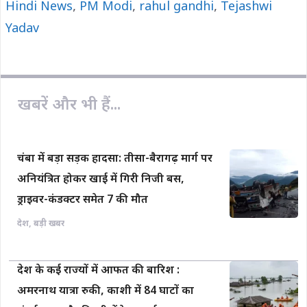
Hindi News
o
,
A
PM Modi
i
,
rahul gandhi
,
Tejashwi
o
p
n
Yadav
k
p
k
खबरें और भी हैं...
चंबा में बड़ा सड़क हादसा: तीसा-बैरागढ़ मार्ग पर
अनियंत्रित होकर खाई में गिरी निजी बस,
ड्राइवर-कंडक्टर समेत 7 की मौत
देश
,
बड़ी खबर
देश के कई राज्यों में आफत की बारिश :
अमरनाथ यात्रा रुकी, काशी में 84 घाटों का