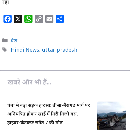
रहे।
F
X
W
C
E
S
a
h
o
m
h
c
a
p
a
a
Categories
देश
e
t
y
i
r
Tags
Hindi News
,
uttar pradesh
b
s
L
l
e
o
A
i
o
p
n
k
p
k
खबरें और भी हैं...
चंबा में बड़ा सड़क हादसा: तीसा-बैरागढ़ मार्ग पर
अनियंत्रित होकर खाई में गिरी निजी बस,
ड्राइवर-कंडक्टर समेत 7 की मौत