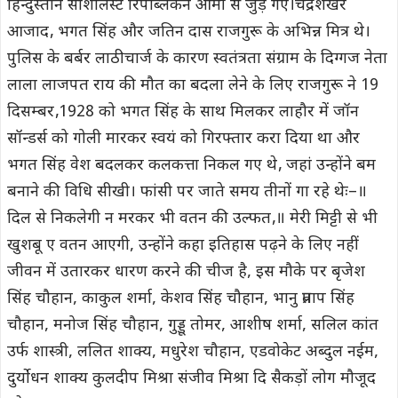
हिन्दुस्तान सोशलिस्ट रिपब्लिकन आर्मी से जुड़ गए।चंद्रशेखर
आजाद‚ भगत सिंह और जतिन दास राजगुरू के अभिन्न मित्र थे।
पुलिस के बर्बर लाठीचार्ज के कारण स्वतंत्रता संग्राम के दिग्गज नेता
लाला लाजपत राय की मौत का बदला लेने के लिए राजगुरू ने 19
दिसम्बर‚1928 को भगत सिंह के साथ मिलकर लाहौर में जॉन
सॉन्डर्स को गोली मारकर स्वयं को गिरफ्तार करा दिया था और
भगत सिंह वेश बदलकर कलकत्ता निकल गए थे‚ जहां उन्होंने बम
बनाने की विधि सीखी। फांसी पर जाते समय तीनों गा रहे थेः–॥
दिल से निकलेगी न मरकर भी वतन की उल्फत‚॥ मेरी मिट्टी से भी
खुशबू ए वतन आएगी, उन्होंने कहा इतिहास पढ़ने के लिए नहीं
जीवन में उतारकर धारण करने की चीज है, इस मौके पर बृजेश
सिंह चौहान, काकुल शर्मा, केशव सिंह चौहान, भानु प्रताप सिंह
चौहान, मनोज सिंह चौहान, गुड्डू तोमर, आशीष शर्मा, सलिल कांत
उर्फ शास्त्री, ललित शाक्य, मधुरेश चौहान, एडवोकेट अब्दुल नईम,
दुर्योधन शाक्य कुलदीप मिश्रा संजीव मिश्रा दि सैकड़ों लोग मौजूद