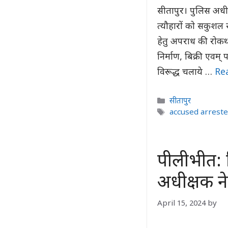
सीतापुर। पुलिस अध
त्यौहारों को सकुशल स
हेतु अपराध की रोकथाम
निर्माण, बिक्री एवम्
विरूद्ध चलाये …
Re
Categories
सीतापुर
Tags
accused arrest
पीलीभीत: 
अधीक्षक ने
April 15, 2024
by