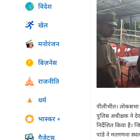
विदेश
खेल
मनोरंजन
बिज़नेस
राजनीति
धर्म
पीलीभीत। लोकसभा स
पुलिस अधीक्षक ने दे
भास्कर +
निर्देशित किया है।
पांडे ने मतगणना स्
गैजेट्स