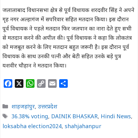
जलालाबाद विधानसभा क्षेत्र से पूर्व विधायक शरदवीर सिंह ने अपने
गृह नगर अल्हागंज में सपरिवार सहित मतदान किया। इस दौरान
पूर्व विधायक ने पहले मतदान फिर जलपान का नारा देते हुए सभी
से मतदान करने की अपील की। पूर्व विधायक ने कहा कि लोकतंत्र
को मजबूत करने के लिए मतदान बहुत जरूरी है। इस दौरान पूर्व
विधायक के साथ उनकी पत्नी और बेटी सहित उनके बड़े पुत्र
यशवीर चौहान ने मतदान किया।
F
X
W
C
E
S
a
h
o
m
h
c
a
p
a
a
Categories
शाहजहांपुर
,
उत्तरप्रदेश
e
t
y
i
r
Tags
36.38% voting
,
DAINIK BHASKAR
,
Hindi News
,
b
s
L
l
e
loksabha election2024
o
A
i
,
shahjahanpur
o
p
n