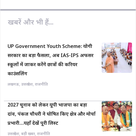
k
p
k
खबरें और भी हैं...
UP Government Youth Scheme: योगी
सरकार का बड़ा फैसला, अब IAS-IPS अफसर
स्कूलों में जाकर करेंगे छात्रों की करियर
काउंसलिंग
लखनऊ
,
उत्तरप्रदेश
,
राजनीति
2027 चुनाव को लेकर यूपी भाजपा का बड़ा
दांव, पंकज चौधरी ने घोषित किए क्षेत्र और मोर्चा
प्रभारी…यहाँ देखें पूरी लिस्ट
उत्तरप्रदेश
,
बड़ी खबर
,
राजनीति