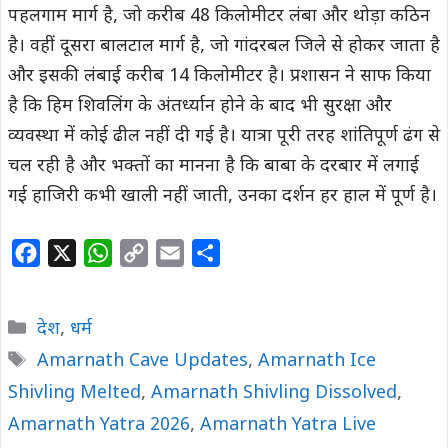
पहलगाम मार्ग है, जो करीब 48 किलोमीटर लंबा और थोड़ा कठिन
है। वहीं दूसरा बालटाल मार्ग है, जो गांदरबल जिले से होकर जाता है
और इसकी लंबाई करीब 14 किलोमीटर है। प्रशासन ने साफ किया
है कि हिम शिवलिंग के अंतर्ध्यान होने के बाद भी सुरक्षा और
व्यवस्था में कोई ढील नहीं दी गई है। यात्रा पूरी तरह शांतिपूर्ण ढंग से
चल रही है और भक्तों का मानना है कि बाबा के दरबार में लगाई
गई हाजिरी कभी खाली नहीं जाती, उनका दर्शन हर हाल में पूर्ण है।
F
X
W
C
E
S
a
h
o
m
h
c
a
p
a
a
Categories
देश
,
धर्म
e
t
y
i
r
Tags
Amarnath Cave Updates
,
Amarnath Ice
b
s
L
l
e
Shivling Melted
o
A
,
i
Amarnath Shivling Dissolved
,
o
p
n
Amarnath Yatra 2026
,
Amarnath Yatra Live