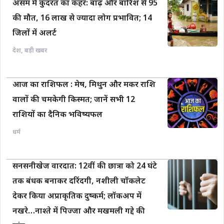
असम में कुदरत का कहर: बाढ़ और बारिश से 95
की मौत, 16 लाख से ज्यादा लोग प्रभावित; 14
जिलों में अलर्ट
देश
,
बड़ी खबर
आज का राशिफल : मेष, मिथुन और मकर राशि
वालों की चमकेगी किस्मत; जानें सभी 12
राशियों का दैनिक भविष्यफल
धर्म
सनसनीखेज वारदात: 12वीं की छात्रा को 24 घंटे
तक बंधक बनाकर दरिंदगी, नशीली चॉकलेट
देकर किया अप्राकृतिक दुष्कर्म; लॉकअप में
नखरे…नाश्ते में पिज्जा और मखमली गद्दे की