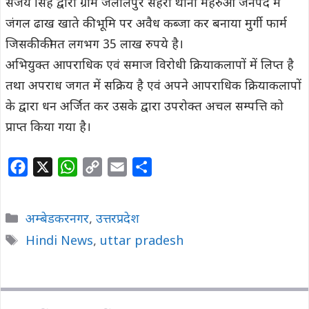
संजय सिंह द्वारा ग्राम जलालपुर सेहरा थाना महरुआ जनपद में
जंगल ढाख खाते की भूमि पर अवैध कब्जा कर बनाया मुर्गी फार्म
जिसकी कीमत लगभग 35 लाख रुपये है।
अभियुक्त आपराधिक एवं समाज विरोधी क्रियाकलापों में लिप्त है
तथा अपराध जगत में सक्रिय है एवं अपने आपराधिक क्रियाकलापों
के द्वारा धन अर्जित कर उसके द्वारा उपरोक्त अचल सम्पत्ति को
प्राप्त किया गया है।
F
X
W
C
E
S
a
h
o
m
h
c
a
p
a
a
Categories
अम्बेडकरनगर
,
उत्तरप्रदेश
e
t
y
i
r
Tags
Hindi News
,
uttar pradesh
b
s
L
l
e
o
A
i
o
p
n
k
p
k