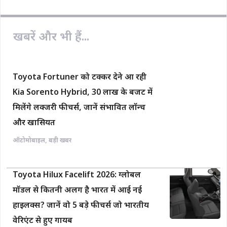
o
A
i
o
p
n
खबरें और भी हैं...
k
p
k
Toyota Fortuner को टक्कर देने आ रही
Kia Sorento Hybrid, 30 लाख के बजट में
मिलेंगे लक्जरी फीचर्स, जानें संभावित लॉन्च
और खासियत
ऑटोमोबाइल
,
बड़ी खबर
Toyota Hilux Facelift 2026: ग्लोबल
मॉडल से कितनी अलग है भारत में आई नई
हाइलक्स? जानें वो 5 बड़े फीचर्स जो भारतीय
वेरिएंट से हुए गायब