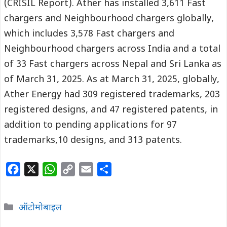
(CRISIL Report). Ather has installed 3,611 Fast
chargers and Neighbourhood chargers globally,
which includes 3,578 Fast chargers and
Neighbourhood chargers across India and a total
of 33 Fast chargers across Nepal and Sri Lanka as
of March 31, 2025. As at March 31, 2025, globally,
Ather Energy had 309 registered trademarks, 203
registered designs, and 47 registered patents, in
addition to pending applications for 97
trademarks,10 designs, and 313 patents.
F
X
W
C
E
S
a
h
o
m
h
c
a
p
a
a
Categories
ऑटोमोबाइल
e
t
y
i
r
b
s
L
l
e