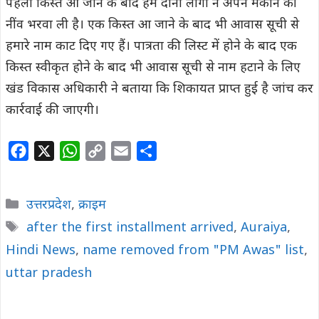
पहली किस्त आ जाने के बाद हम दोनों लोगों ने अपने मकान की
नींव भरवा ली है। एक किस्त आ जाने के बाद भी आवास सूची से
हमारे नाम काट दिए गए हैं। पात्रता की लिस्ट में होने के बाद एक
किस्त स्वीकृत होने के बाद भी आवास सूची से नाम हटाने के लिए
खंड विकास अधिकारी ने बताया कि शिकायत प्राप्त हुई है जांच कर
कार्रवाई की जाएगी।
F
X
W
C
E
S
a
h
o
m
h
c
a
p
a
a
Categories
उत्तरप्रदेश
,
क्राइम
e
t
y
i
r
Tags
after the first installment arrived
,
Auraiya
,
b
s
L
l
e
Hindi News
o
,
A
name removed from "PM Awas" list
i
,
o
p
n
uttar pradesh
k
p
k