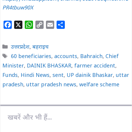
PR4tbuw90X
F
X
W
C
E
S
a
h
o
m
h
c
a
p
a
a
Categories
उत्तरप्रदेश
,
बहराइच
e
t
y
i
r
Tags
60 beneficiaries
,
accounts
,
Bahraich
,
Chief
b
s
L
l
e
Minister
o
,
DAINIK BHASKAR
A
i
,
farmer accident
,
o
p
n
Funds
,
Hindi News
,
sent
,
UP dainik Bhaskar
,
uttar
k
p
k
pradesh
,
uttar pradesh news
,
welfare scheme
खबरें और भी हैं...