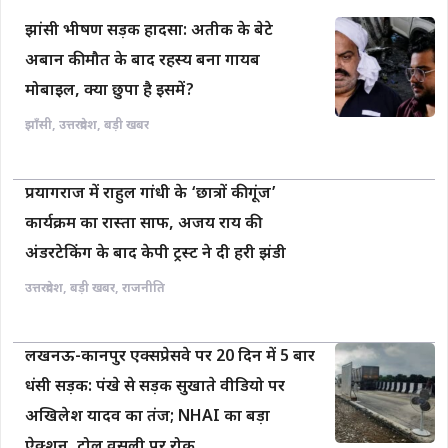
झांसी भीषण सड़क हादसा: अतीक के बेटे
अबान की मौत के बाद रहस्य बना गायब
मोबाइल, क्या छुपा है इसमें?
झाँसी
,
उत्तरप्रदेश
,
बड़ी खबर
प्रयागराज में राहुल गांधी के ‘छात्रों की गूंज’
कार्यक्रम का रास्ता साफ, अजय राय की
अंडरटेकिंग के बाद केपी ट्रस्ट ने दी हरी झंडी
उत्तरप्रदेश
,
बड़ी खबर
,
राजनीति
लखनऊ-कानपुर एक्सप्रेसवे पर 20 दिन में 5 बार
धंसी सड़क: पंखे से सड़क सुखाते वीडियो पर
अखिलेश यादव का तंज; NHAI का बड़ा
ऐक्शन, टोल वसूली पर रोक