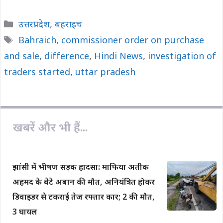
a
h
o
m
h
c
a
p
a
a
Categories
उत्तरप्रदेश
,
बहराइच
e
t
y
i
r
Tags
Bahraich
,
commissioner order on purchase
b
s
L
l
e
and sale
o
,
difference
A
i
,
Hindi News
,
investigation of
o
p
n
traders started
,
uttar pradesh
k
p
k
खबरें और भी हैं...
झांसी में भीषण सड़क हादसा: माफिया अतीक
अहमद के बेटे अबान की मौत, अनियंत्रित होकर
डिवाइडर से टकराई तेज रफ्तार कार; 2 की मौत,
3 घायल