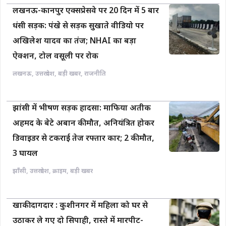
लखनऊ-कानपुर एक्सप्रेसवे पर 20 दिन में 5 बार
धंसी सड़क: पंखे से सड़क सुखाते वीडियो पर
अखिलेश यादव का तंज; NHAI का बड़ा
ऐक्शन, टोल वसूली पर रोक
लखनऊ
,
उत्तरप्रदेश
,
बड़ी खबर
,
राजनीति
झांसी में भीषण सड़क हादसा: माफिया अतीक
अहमद के बेटे अबान की मौत, अनियंत्रित होकर
डिवाइडर से टकराई तेज रफ्तार कार; 2 की मौत,
3 घायल
झाँसी
,
उत्तरप्रदेश
,
क्राइम
,
बड़ी खबर
खाकी दागदार : कुशीनगर में महिला को घर से
उठाकर ले गए दो सिपाही, रास्ते में मारपीट-