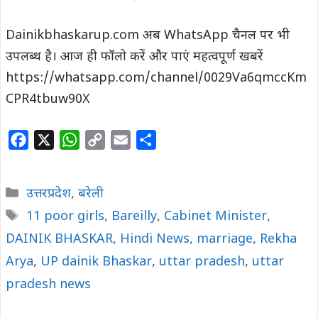
Dainikbhaskarup.com अब WhatsApp चैनल पर भी
उपलब्ध है। आज ही फॉलो करें और पाएं महत्वपूर्ण खबरें
https://whatsapp.com/channel/0029Va6qmccKm
CPR4tbuw90X
F
X
W
C
E
S
a
h
o
m
h
c
a
p
a
a
Categories
उत्तरप्रदेश
,
बरेली
e
t
y
i
r
Tags
11 poor girls
,
Bareilly
,
Cabinet Minister
,
b
s
L
l
e
DAINIK BHASKAR
o
A
i
,
Hindi News
,
marriage
,
Rekha
o
p
n
Arya
,
UP dainik Bhaskar
,
uttar pradesh
,
uttar
k
p
k
pradesh news