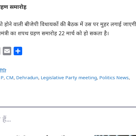
्रहण समारोह
को होने वाली बीजेपी विधायकों की बैठक में उस पर मुहर लगाई जाएग
्यमंत्री का शपथ ग्रहण समारोह 22 मार्च को हो सकता है।
C
E
S
o
m
h
p
a
a
नीति
y
i
r
JP
,
CM
,
Dehradun
,
Legislative Party meeting
,
Politics News
,
L
l
e
i
n
k
ैं...