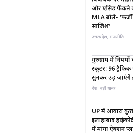
और एसिड फेंकने
MLA बोले- ‘फर्जी
साजिश’
उत्तरप्रदेश
,
राजनीति
गुरुग्राम में नियम
स्कूटर: 96 ट्रैफ
सुनकर उड़ जाएंगे
देश
,
बड़ी खबर
UP में आवारा कुत
इलाहाबाद हाईकोर्ट
में मांगा ऐक्शन प्