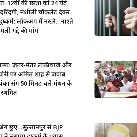
 12वीं की छात्रा को 24 घंटे
रिंदगी, नशीली चॉकलेट देकर
ुष्कर्म; लॉकअप में नखरे…नाश्ते
ली गद्दे की मांग
ंगामा: जंतर-मंतर लाठीचार्ज और
 चोरी पर अमित शाह से जवाब
रियंका संग 50 मिनट चले मंथन के
 स्थगित
 अंग छुए…सुल्तानपुर से BJP
े लगाया दुष्कर्म के प्रयास