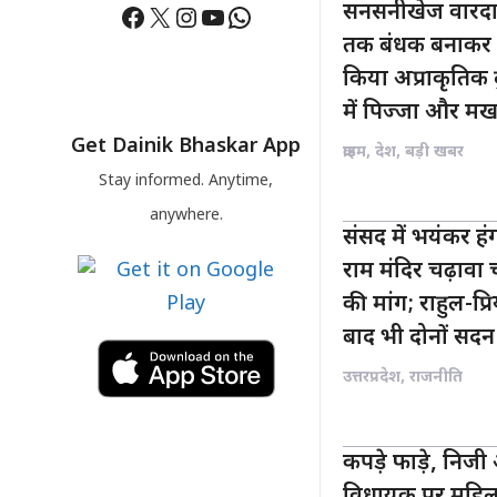
Facebook
X
Instagram
YouTube
WhatsApp
सनसनीखेज वारदात:
तक बंधक बनाकर द
किया अप्राकृतिक द
में पिज्जा और मखम
Get Dainik Bhaskar App
क्राइम
,
देश
,
बड़ी खबर
Stay informed. Anytime,
anywhere.
संसद में भयंकर ह
राम मंदिर चढ़ावा
की मांग; राहुल-प्
बाद भी दोनों सदन
उत्तरप्रदेश
,
राजनीति
कपड़े फाड़े, निजी
विधायक पर महिला न