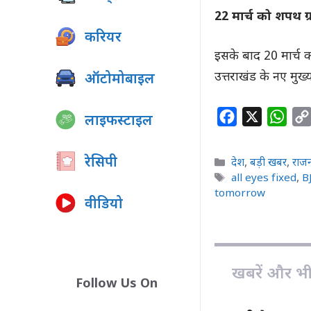
22 मार्च को शपथ ग
करियर
इसके बाद 20 मार्च 
उत्तराखंड के नए मुख
ऑटोमोबाइल
F
X
W
लाइफस्टाइल
a
h
c
a
रेसिपी
Categories
देश
,
बड़ी खबर
,
राज
e
t
Tags
all eyes fixed
,
B
b
s
tomorrow
वीडियो
o
A
o
p
k
p
खबरें और भी ह
Follow Us On