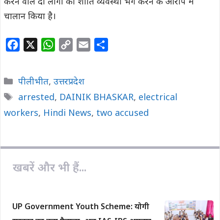
करने वाले दो लोगों का शांति व्यवस्था भंग करने के आरोप में
चालान किया है।
F
X
W
C
E
S
a
h
o
m
h
c
a
p
a
a
Categories
पीलीभीत
,
उत्तरप्रदेश
e
t
y
i
r
Tags
arrested
,
DAINIK BHASKAR
,
electrical
b
s
L
l
e
workers
o
,
Hindi News
A
i
,
two accused
o
p
n
k
p
k
खबरें और भी हैं...
UP Government Youth Scheme: योगी