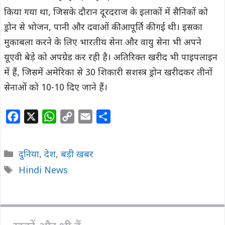
किया गया था, जिसके दौरान दूरदराज के इलाकों में सैनिकों को
ड्रोन से भोजन, पानी और दवाओं की आपूर्ति की गई थी। इसका
मुकाबला करने के लिए भारतीय सेना और वायु सेना भी अपने
यूएवी बेड़े को अपग्रेड कर रही है। अतिरिक्त खरीद भी पाइपलाइन
में हैं, जिसमें अमेरिका से 30 शिकारी सशस्त्र ड्रोन खरीदकर तीनों
सेनाओं को 10-10 दिए जाने हैं।
F
X
W
C
E
S
a
h
o
m
h
c
a
p
a
a
Categories
दुनिया
,
देश
,
बड़ी खबर
e
t
y
i
r
Tags
Hindi News
b
s
L
l
e
o
A
i
o
p
n
k
p
k