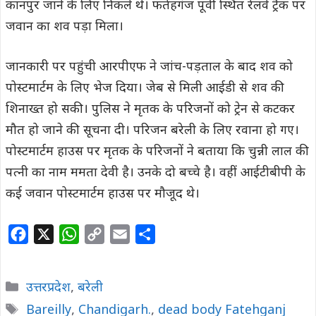
कानपुर जाने के लिए निकले थे। फतेहगंज पूर्वी स्थित रेलवे ट्रैक पर
जवान का शव पड़ा मिला।
जानकारी पर पहुंची आरपीएफ ने जांच-पड़ताल के बाद शव को
पोस्टमार्टम के लिए भेज दिया। जेब से मिली आईडी से शव की
शिनाख्त हो सकी। पुलिस ने मृतक के परिजनों को ट्रेन से कटकर
मौत हो जाने की सूचना दी। परिजन बरेली के लिए रवाना हो गए।
पोस्टमार्टम हाउस पर मृतक के परिजनों ने बताया कि चुन्नी लाल की
पत्नी का नाम ममता देवी है। उनके दो बच्चे है। वहीं आईटीबीपी के
कई जवान पोस्टमार्टम हाउस पर मौजूद थे।
F
X
W
C
E
S
a
h
o
m
h
c
a
p
a
a
Categories
उत्तरप्रदेश
,
बरेली
e
t
y
i
r
Tags
Bareilly
,
Chandigarh.
,
dead body Fatehganj
b
s
L
l
e