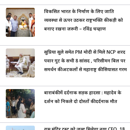
विकसित भारत के निर्माण के लिए जाति
व्यवस्था से ऊपर उठकर राष्ट्रभक्ति की कड़ी को
बनाए रखना जरूरी – रविंद्र चव्हाण
सुप्रिया सुले समेत PM मोदी से मिले NCP शरद
पवार गुट के सभी 8 सांसद , परिसीमन बिल पर
समर्थन की अटकलों से महाराष्ट्र की सियासत गरम
बाराबंकी में दर्दनाक सड़क हादसा : महादेव के
दर्शन को निकले दो दोस्तों की दर्दनाक मौत
राम मंदिर ट्रस्ट को जल्द मिलेगा नया CEO, 18