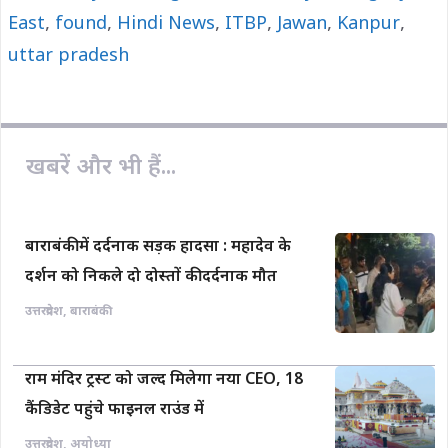
East
o
,
found
,
A
Hindi News
i
,
ITBP
,
Jawan
,
Kanpur
,
o
p
n
uttar pradesh
k
p
k
खबरें और भी हैं...
बाराबंकी में दर्दनाक सड़क हादसा : महादेव के
दर्शन को निकले दो दोस्तों की दर्दनाक मौत
उत्तरप्रदेश
,
बाराबंकी
राम मंदिर ट्रस्ट को जल्द मिलेगा नया CEO, 18
कैंडिडेट पहुंचे फाइनल राउंड में
उत्तरप्रदेश
,
अयोध्या