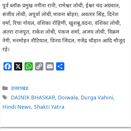
पूर्व ब्लॉक प्रमुख नगीना रानी, रामेश्वर लोधी, ईश्वर चंद अग्रवाल,
संजीव लोधी, अपूर्वा लोधी,भावना बोहरा, अवतार सिंह, दिनेश
वर्मा, रिचा गोयल, वंशिका रोहिणी, खुशबू,वंदना, वंशिका लोधी,
अंतरा राजपूत, राकेश लोधी, पंकज शर्मा, अजय लोधी, विक्रम
नेगी, मनमोहन नौटियाल, विनय जिंदल, गजेंद्र चौहान आदि मौजूद
रहे।
F
X
W
C
E
S
a
h
o
m
h
c
a
p
a
a
Categories
उत्तराखंड
e
t
y
i
r
Tags
DAINIK BHASKAR
,
Doiwala
,
Durga Vahini
,
b
s
L
l
e
Hindi News
o
,
A
Shakti Yatra
i
o
p
n
k
p
k