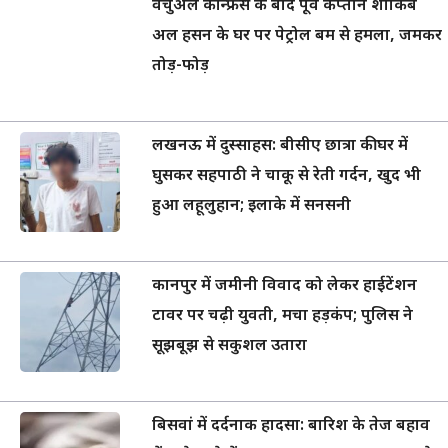
वर्चुअल कॉन्फ्रेंस के बाद पूर्व कप्तान शाकिब
अल हसन के घर पर पेट्रोल बम से हमला, जमकर
तोड़-फोड़
लखनऊ में दुस्साहस: बीसीए छात्रा की घर में
घुसकर सहपाठी ने चाकू से रेती गर्दन, खुद भी
हुआ लहूलुहान; इलाके में सनसनी
कानपुर में जमीनी विवाद को लेकर हाईटेंशन
टावर पर चढ़ी युवती, मचा हड़कंप; पुलिस ने
सूझबूझ से सकुशल उतारा
बिसवां में दर्दनाक हादसा: बारिश के तेज बहाव