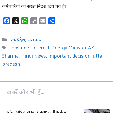
कर्मचारियों को सख्त निर्देश दिये गये हैं।
F
X
W
C
E
S
a
h
o
m
h
c
a
p
a
a
Categories
उत्तरप्रदेश
,
लखनऊ
e
t
y
i
r
Tags
consumer interest
,
Energy Minister AK
b
s
L
l
e
Sharma
o
,
Hindi News
A
i
,
important decision
,
uttar
o
p
n
pradesh
k
p
k
खबरें और भी हैं...
झांसी भीषण सड़क हादसा: अतीक के बेटे