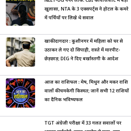
NEET-UG पेपर लीक: CBI की चार्जशीट में बड़ा
खुलासा, NTA के 3 एक्सपर्ट्स ने होटल के कमरे
में पर्चियों पर लिखे थे सवाल
खाकी दागदार : कुशीनगर में महिला को घर से
उठाकर ले गए दो सिपाही, रास्ते में मारपीट-
छेड़छाड़; DIG ने दिए बर्खास्तगी के आदेश
आज का राशिफल : मेष, मिथुन और मकर राशि
वालों की चमकेगी किस्मत; जानें सभी 12 राशियों
का दैनिक भविष्यफल
TGT अंग्रेजी परीक्षा में 33 गलत सवालों पर