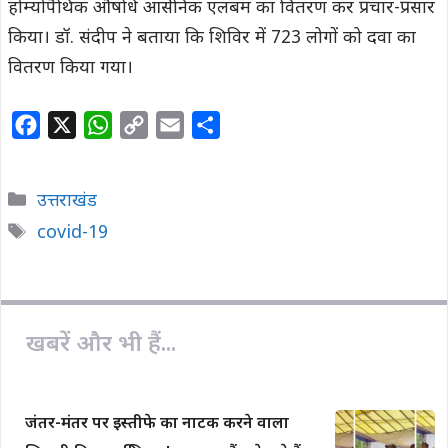
होम्योपैथिक औषधि आर्सेनिक एलबम का वितरण कर प्रचार-प्रसार
किया। डॉ. संदीप ने बताया कि शिविर में 723 लोगों को दवा का
वितरण किया गया।
F
X
W
C
E
S
a
h
o
m
h
c
a
p
a
a
Categories
उत्तराखंड
e
t
y
i
r
Tags
covid-19
b
s
L
l
e
o
A
i
o
p
n
k
p
k
खबरें और भी हैं...
जंतर-मंतर पर इस्तीफे का नाटक करने वाला