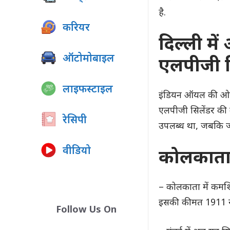
है.
करियर
दिल्ली मे
ऑटोमोबाइल
एलपीजी 
लाइफस्टाइल
इंडियन ऑयल की ओर स
एलपीजी सिलेंडर की 
रेसिपी
उपलब्ध था, जबकि ज
वीडियो
कोलकाता औ
– कोलकाता में कमर्
इसकी कीमत 1911 रु
Follow Us On