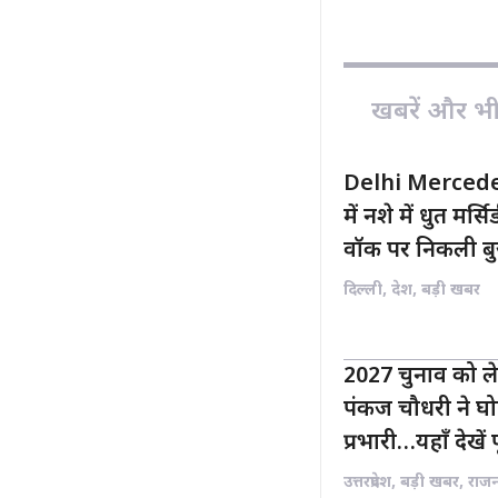
e
t
b
s
o
A
o
p
खबरें और भी ह
k
p
Delhi Mercedes
में नशे में धुत मर
वॉक पर निकली बुजु
दिल्ली
,
देश
,
बड़ी खबर
2027 चुनाव को ले
पंकज चौधरी ने घोष
प्रभारी…यहाँ देखें 
उत्तरप्रदेश
,
बड़ी खबर
,
राज