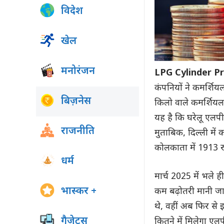
विदेश
खेल
मनोरंजन
LPG Cylinder P
कंपनियों ने कमर्शिय
बिज़नेस
किलो वाले कमर्शियल 
यह है कि घरेलू एलपी
राजनीति
मुताबिक, दिल्ली मे
कोलकाता में 1913 रु
धर्म
मार्च 2025 में भले ह
भास्कर +
कम बढ़ोतरी मानी जा 
थे, वहीं अब फिर से 
गैजेट्स
कितने में मिलेगा एल