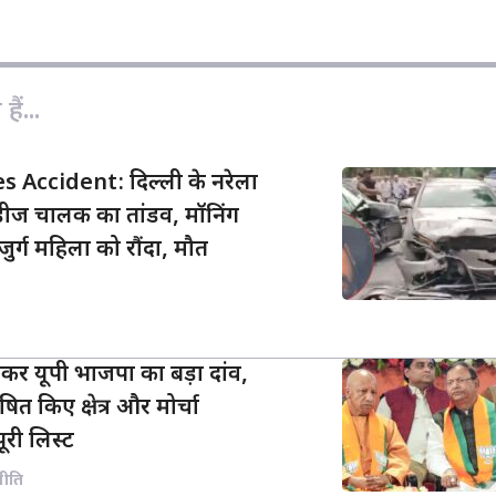
y
i
r
L
l
e
i
n
ैं...
k
 Accident: दिल्ली के नरेला
्सिडीज चालक का तांडव, मॉनिंग
र्ग महिला को रौंदा, मौत
कर यूपी भाजपा का बड़ा दांव,
ित किए क्षेत्र और मोर्चा
पूरी लिस्ट
नीति