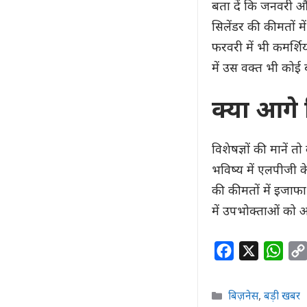
बता दें कि जनवरी औ
सिलेंडर की कीमतों 
फरवरी में भी कमर्शि
में उस वक्त भी कोई
क्या आगे 
विशेषज्ञों की मानें त
भविष्य में एलपीजी के
की कीमतों में इजाफा 
में उपभोक्ताओं को आ
F
X
W
a
h
c
a
Categories
बिज़नेस
,
बड़ी खबर