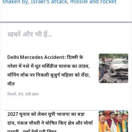
shaken by
o
,
Israel's attack
A
i
,
missile and rocket
o
p
n
k
p
k
खबरें और भी हैं...
Delhi Mercedes Accident: दिल्ली के
नरेला में नशे में धुत मर्सिडीज चालक का तांडव,
मॉनिंग वॉक पर निकली बुजुर्ग महिला को रौंदा,
मौत
दिल्ली
,
देश
,
बड़ी खबर
2027 चुनाव को लेकर यूपी भाजपा का बड़ा
दांव, पंकज चौधरी ने घोषित किए क्षेत्र और मोर्चा