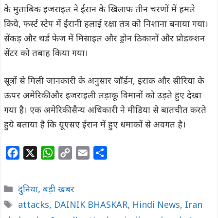
के मुताबिक इजराइल ने ईरान के खिलाफ तीन चरणों में हमले
किये, फर्स्ट स्टेप में ईरानी हलाई रक्षा तंत्र को निशाना बनाया गया।
सेंकड़ और थर्ड फेज में मिसाइल और ड्रोन ठिकानों और प्रोडक्शन
सेंटर को तबाह किया गया।
सूत्रों से मिली जानकारी के अनुसार जॉर्डन, इराक और सीरिया के
ऊपर अमेरिकी और इजराइली लड़ाकू विमानों को उड़ते हुए देखा
गया है। एक अमेरिकी सैन्य अधिकारी ने मीडिया से बातचीत करते
हुये बताया है कि यूएसए ईरान में हुए धमाकों से अवगत है।
F
X
W
C
E
S
a
h
o
m
h
c
a
p
a
a
Categories
दुनिया
,
बड़ी खबर
e
t
y
i
r
Tags
attacks
,
DAINIK BHASKAR
,
Hindi News
,
Iran
b
s
L
l
e