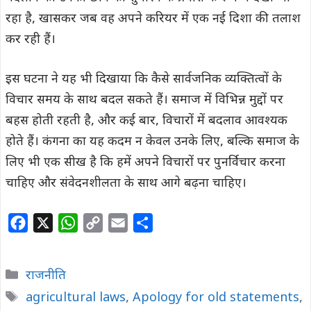
रहा है, खासकर जब वह अपने करियर में एक नई दिशा की तलाश
कर रही हैं।
इस घटना ने यह भी दिखाया कि कैसे सार्वजनिक व्यक्तित्वों के
विचार समय के साथ बदल सकते हैं। समाज में विभिन्न मुद्दों पर
बहस होती रहती है, और कई बार, विचारों में बदलाव आवश्यक
होते हैं। कंगना का यह कदम न केवल उनके लिए, बल्कि समाज के
लिए भी एक सीख है कि हमें अपने विचारों पर पुनर्विचार करना
चाहिए और संवेदनशीलता के साथ आगे बढ़ना चाहिए।
F
X
W
C
E
S
a
h
o
m
h
c
a
p
a
a
Categories
राजनीति
e
t
y
i
r
Tags
agricultural laws
,
Apology for old statements
,
b
s
L
l
e