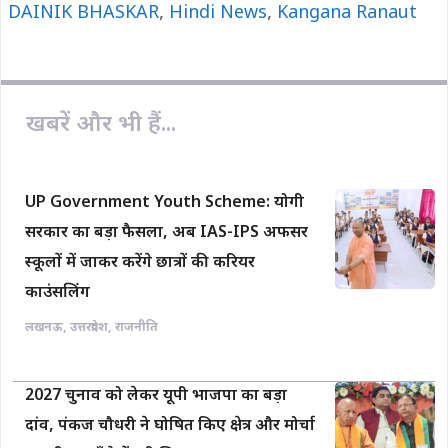
DAINIK BHASKAR
o
A
i
,
Hindi News
,
Kangana Ranaut
o
p
n
k
p
k
खबरें और भी हैं...
UP Government Youth Scheme: योगी
सरकार का बड़ा फैसला, अब IAS-IPS अफसर
स्कूलों में जाकर करेंगे छात्रों की करियर
काउंसलिंग
लखनऊ
,
उत्तरप्रदेश
,
राजनीति
2027 चुनाव को लेकर यूपी भाजपा का बड़ा
दांव, पंकज चौधरी ने घोषित किए क्षेत्र और मोर्चा