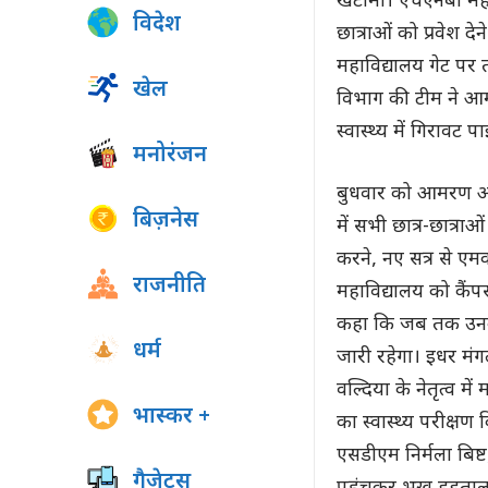
खटीमा। एचएनबी महावि
विदेश
छात्राओं को प्रवेश दे
महाविद्यालय गेट पर
खेल
विभाग की टीम ने आमर
स्वास्थ्य में गिरावट प
मनोरंजन
बुधवार को आमरण अनश
बिज़नेस
में सभी छात्र-छात्राओं
करने, नए सत्र से ए
राजनीति
महाविद्यालय को कैंप
कहा कि जब तक उनक
धर्म
जारी रहेगा। इधर मंग
वल्दिया के नेतृत्व में
भास्कर +
का स्वास्थ्य परीक्षण
एसडीएम निर्मला बिष
गैजेट्स