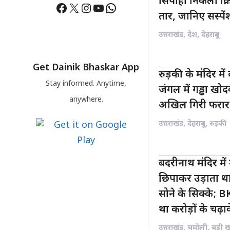
सिपाही निकला क्रिम
Facebook
X
Instagram
YouTube
WhatsApp
तार, जानिए सस्पे
उत्तराखंड
,
देश
,
देहरादून
Get Dainik Bhaskar App
रुड़की के मंदिर मे
Stay informed. Anytime,
जंगल में गड्ढा ख
anywhere.
अखिल गिरी फरार
उत्तराखंड
,
देहरादून
,
रुड़की
बदरीनाथ मंदिर मे
छिपाकर उड़ाता था 
सोने के सिक्के; 
था करोड़ों के चढ़ा
उत्तराखंड
,
चमोली
,
बड़ी 