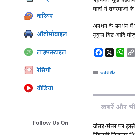
पहुंचकर भूख हड़ताल प
वार्ता में समस्याओं
करियर
अनशन के समर्थन में
ऑटोमोबाइल
मुकुल बिष्ट आदि मौज
लाइफस्टाइल
F
X
W
a
h
c
a
रेसिपी
Categories
उत्तराखंड
e
t
b
s
वीडियो
o
A
o
p
खबरें और भी ह
k
p
Follow Us On
जंतर-मंतर पर इस्