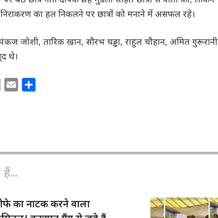
र बैठे छात्र नेता दीपक सिंह मुडेला सहित छात्रों से वार्ता की, लेकिन
 के निराकरण का हल निकलने पर छात्रों को मनाने में असफल रहे।
 पंकज जोशी, तारिक खान, सौरभ चड्ढा, राहुल चौहान, अमित गुरूरानी
ूद थे।
C
E
S
o
m
h
p
a
a
y
i
r
L
l
e
i
n
ैं...
k
तीफे का नाटक करने वाला