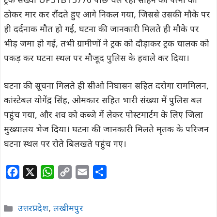
ट्रक संख्या UP31BT3776 पीछे चल रही सोहन की पत्नी को
ठोकर मार कर रौंदते हुए आगे निकल गया, जिससे उसकी मौके पर
ही दर्दनाक मौत हो गई, घटना की जानकारी मिलते ही मौके पर
भीड़ जमा हो गई, तभी ग्रामीणों ने ट्रक को दौड़ाकर ट्रक चालक को
पकड़ कर घटना स्थल पर मौजूद पुलिस के हवाले कर दिया।
घटना की सूचना मिलते ही सीओ निघासन सहित दरोगा राममिलन,
कांस्टेबल योगेंद्र सिंह, ओमकार सहित भारी संख्या में पुलिस बल
पहुंच गया, और शव को कब्जे में लेकर पोस्टमार्टम के लिए जिला
मुख्यालय भेज दिया। घटना की जानकारी मिलते मृतक के परिजन
घटना स्थल पर रोते बिलखते पहुंच गए।
F
X
W
C
E
S
a
h
o
m
h
c
a
p
a
a
Categories
उत्तरप्रदेश
,
लखीमपुर
e
t
y
i
r