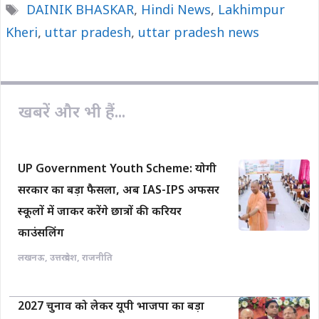
Tags
DAINIK BHASKAR
,
Hindi News
,
Lakhimpur
b
s
L
l
e
Kheri
o
,
uttar pradesh
A
i
,
uttar pradesh news
o
p
n
k
p
k
खबरें और भी हैं...
UP Government Youth Scheme: योगी
सरकार का बड़ा फैसला, अब IAS-IPS अफसर
स्कूलों में जाकर करेंगे छात्रों की करियर
काउंसलिंग
लखनऊ
,
उत्तरप्रदेश
,
राजनीति
2027 चुनाव को लेकर यूपी भाजपा का बड़ा