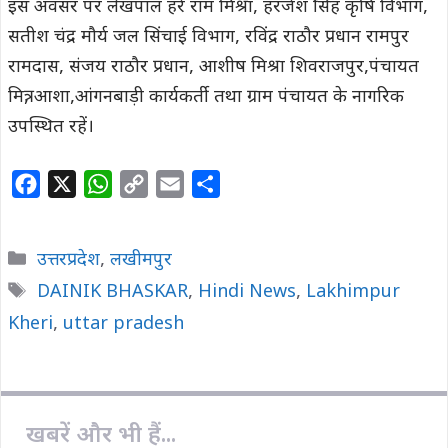
इस अवसर पर लेखपाल हरे राम मिश्रा, हरजेश सिंह कृषि विभाग,
सतीश चंद्र मौर्य जल सिंचाई विभाग, रविंद्र राठौर प्रधान रामपुर
रामदास, संजय राठौर प्रधान, आशीष मिश्रा शिवराजपुर,पंचायत
मित्र, आशा,आंगनबाड़ी कार्यकर्ती तथा ग्राम पंचायत के नागरिक
उपस्थित रहें।
F
X
W
C
E
S
a
h
o
m
h
c
a
p
a
a
Categories
उत्तरप्रदेश
,
लखीमपुर
e
t
y
i
r
Tags
DAINIK BHASKAR
,
Hindi News
,
Lakhimpur
b
s
L
l
e
Kheri
o
,
uttar pradesh
A
i
o
p
n
k
p
k
खबरें और भी हैं...