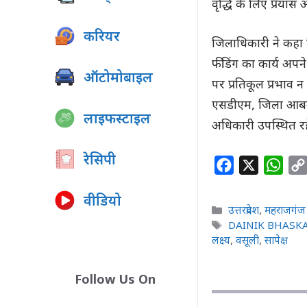
वृद्धि के लिए प्रयास
करियर
जिलाधिकारी ने कहा 
फीडिंग का कार्य अपने
ऑटोमोबाइल
पर प्रतिकूल प्रभाव 
एसडीएम, जिला आबका
लाइफस्टाइल
अधिकारी उपस्थित रह
रेसिपी
F
X
W
a
h
वीडियो
c
a
Categories
उत्तरप्रदेश
,
महराजगंज
e
t
Tags
DAINIK BHASK
b
s
लक्ष्य
,
वसूली
,
सापेक्ष
o
A
Follow Us On
o
p
k
p