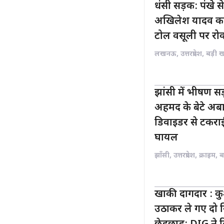
धंसी सड़क: पंखे स
अखिलेश यादव का
टोल वसूली पर रो
लखनऊ
,
उत्तरप्रदेश
,
बड़ी 
झांसी में भीषण 
अहमद के बेटे अबा
डिवाइडर से टकराई
घायल
झाँसी
,
उत्तरप्रदेश
,
क्राइम
,
ब
खाकी दागदार : कु
उठाकर ले गए दो सि