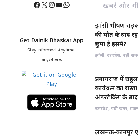
Facebook
X
Instagram
YouTube
WhatsApp
खबरें और भी ह
झांसी भीषण सड़क
की मौत के बाद रह
Get Dainik Bhaskar App
छुपा है इसमें?
Stay informed. Anytime,
झाँसी
,
उत्तरप्रदेश
,
बड़ी खब
anywhere.
प्रयागराज में राहुल 
कार्यक्रम का रास
अंडरटेकिंग के बाद 
उत्तरप्रदेश
,
बड़ी खबर
,
राज
लखनऊ-कानपुर एक्स