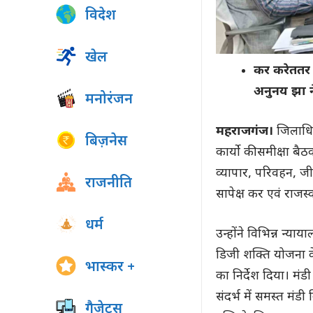
विदेश
खेल
कर करेततर रा
अनुनय झा न
मनोरंजन
महराजगंज।
जिलाधिक
बिज़नेस
कार्यो की समीक्षा ब
व्यापार, परिवहन, जी
राजनीति
सापेक्ष कर एवं राजस्व
धर्म
उन्होंने विभिन्न न्या
डिजी शक्ति योजना के
भास्कर +
का निर्देश दिया। मंड
संदर्भ में समस्त मंड
गैजेट्स