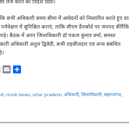
 और तेज करने का निर्देश दिया।
कि सभी अधिकारी समय सीमा में आवेदनों को निस्तारित करते हुए डा
 पर्यवेक्षण में सुनिश्चित कराएं, ताकि सीएम डैशबोर्ड पर जनपद की रैंकि
न पड़े। बैठक में अपर जिलाधिकारी डॉ पंकज कुमार वर्मा, समस्त
री अधिकारी अतुल द्विवेदी, सभी तहसीलदार एवं अन्य संबंधित
े।
C
E
S
o
m
h
p
a
a
y
i
r
AR
,
Hindi News
,
uttar pradesh
,
अधिकारी
,
जिलाधिकारी
,
महराजगंज
,
L
l
e
i
n
k