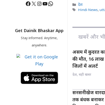
Facebook
X
Instagram
YouTube
WhatsApp
c
a
Categories
देश
e
t
Tags
Hindi News
,
ut
b
s
o
A
o
p
Get Dainik Bhaskar App
k
p
खबरें और भी ह
Stay informed. Anytime,
anywhere.
असम में कुदरत क
की मौत, 16 लाख स
जिलों में अलर्ट
देश
,
बड़ी खबर
सनसनीखेज वारदात:
तक बंधक बनाकर द