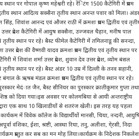
 स्थान पर गोपाल कृष्ण महेश्वरी रहे। रेंिटंग 1500 कैटेगिरी में प्रथम
्वितीय स्थान आदित्य सक्सैना तृतीय स्थान अनन्त पवार को मिला। अंड
्षित सिंह, शिवांश आनन्द एवं औजर राठी में क्रमशः प्रथम द्वितीय एवं तृती
ैस्ट उत्तर प्रदेश कैटेगिरी में आयुष सक्सैना, उज्जवल चैहान, मनीष पाल
एवं तृतीय स्थान पर रहे। बैस्ट फीमेल कैटेगिरी में तमिलनाडू की सनन्दा,
ा उत्तर प्रदेश की वैष्णवी यादव क्रमशः प्रथम द्वितीय एवं तृतीय स्थान पर
गिरी में शिवांश शर्मा उत्तर प्रदेश, शुवान देव उत्तर प्रदेश, व्योम बंसल
एवं तृतीय स्थान पर रहे। बैस्ट अंडर 10 उम्र में दिल्ली के तनव सहानी,
स्ट बंगाल के ऋषब मंडल क्रमशः प्रथम द्वितीय एवं तृतीय स्थान पर रहे।
पुरस्कार मेदंात जैन, बैस्ट सीनियर का पुरस्कार क्रातीकुमार गुप्ता तथ
वशिष्ठ को दिया गया।इस अवसर पर कोलमबिया से आयी अन्तराष्ट्रीय
को द्वारा एक साथ 10 खिलाडीयों से शतरंज खेली। इस तरह यह पहला
यकम में विवेक काॅलेज के विद्यार्थीयों मानसी, चिया, नन्दनी, आयुष
र्वा वंशिका, ईशा, श्रष्टी, आस्था रिया, तनु, अलीशा, गे्रसी, निदा
ार्यक्रम प्रस्तुत कर सब का मन मोह लिया।कार्यक्रम के निदेशक निकलेश