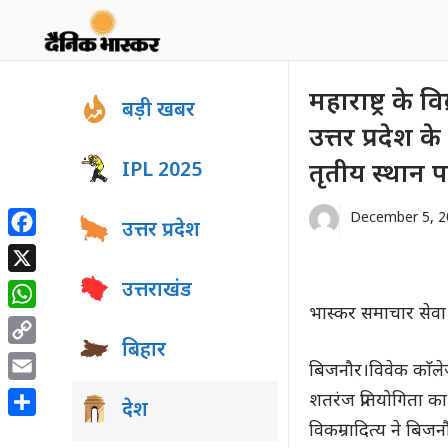
Skip
to
content
महाराष्ट्र के
बड़ी खबर
उत्तर प्रदेश क
IPL 2025
तृतीय स्थान प
December 5, 2
उत्तर प्रदेश
Facebook
X
उत्तराखंड
भास्कर समाचार सेवा
WhatsApp
बिहार
Copy
बिजनौर।विवेक काॅलेज 
Link
Email
शतरंज प्रतियोगिता का
देश
Share
विकम्रादित्य ने बिज