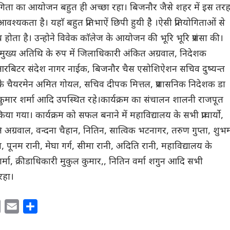
ियोगिता का आयोजन बहुत ही अच्छा रहा। बिजनौर जैसे शहर में इस तर
वश्यकता है। यहाॅ बहुत प्रतिभाऐं छिपी हुयी हेै ।ऐसी प्रतियोगिताओं से
ंचय होता है। उन्होने विवेक काॅलेज के आयोजन की भूरि भूरि प्रशंसा की।
ें मुख्य अतिथि के रुप में जिलाधिकारी अंकित अग्रवाल, निदेशक
रबिटर संदेश नागर नाईक, बिजनौर चैस एसोशिऐशन सचिव दुष्यन्त
 के चैयरमेन अमित गोयल, सचिव दीपक मित्तल, प्रशासनिक निदेशक डा
कुमार शर्मा आदि उपस्थित रहे।कार्यक्रम का संचालन शालनी राजपूत
िया गया। कार्यक्रम को सफल बनाने में महाविद्यालय के सभी प्राचार्यो,
्रुति अग्रवाल, वन्दना चैहान, नितिन, सात्विक भटनागर, तरुण गुप्ता, शुभ
 पूनम रानी, मेघा गर्ग, सीमा रानी, अदिति रानी, महाविद्यालय के
शर्मा, क्रीडाधिकारी मुकुल कुमार,, नितिन वर्मा शगुन आदि सभी
रहा।
C
E
S
o
m
h