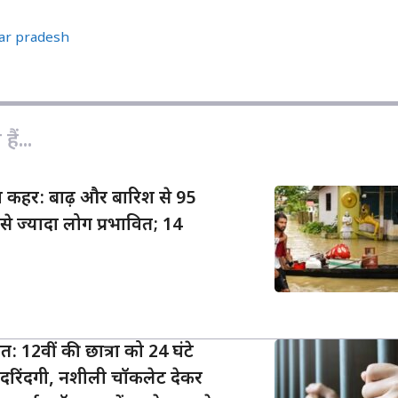
p
a
a
y
i
r
tar pradesh
L
l
e
i
n
k
ैं...
ा कहर: बाढ़ और बारिश से 95
े ज्यादा लोग प्रभावित; 14
 12वीं की छात्रा को 24 घंटे
रिंदगी, नशीली चॉकलेट देकर