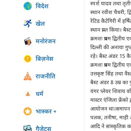
स्पर्श यादव तथा तृतीय
विदेश
स्थान रवीश चैधरी, द
रेटिड कैटेगिरी में हर
खेल
स्थान प्राप्त किया। ब
क्रमशः प्रथम द्वितीय 
मनोरंजन
दिल्ली की अनाया गुप्त
रहे। बैस्ट अंडर 15 कैटै
बिज़नेस
क्रमशः प्रथम द्वितीय 
उत्तकृष्ट सिंह तथा वै
राजनीति
बैस्ट अंडर 8 उम्र का 
यंगर प्लेयर शिवाय 
धर्म
मास्टर एंजिला फ्रें
आयोजन था।समापन कार्
भास्कर +
पलक, तनीषा, माही अपू
आदि ने सांस्कृतिक क
गैजेट्स