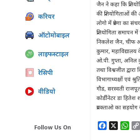
जैन ने कहा कि प्रत
की प्रतियोगिताओं की आ
करियर
लोगो में प्रेरणा का स
प्रतियोगिता समापन म
ऑटोमोबाइल
निकलेश जैन, चीफ आ
कुमार, महाविद्यालय
लाइफस्टाइल
ओ.पी. गुप्ता, अनिल 
तथा विश्वजीत द्वारा क
रेसिपी
विभागाध्यक्षों एवं श
गौड, सरस्वती राजपूत,
वीडियो
कोर्डीनेटर डा हितेश 
प्रवक्ताओ का सहयोग 
F
X
W
Follow Us On
a
h