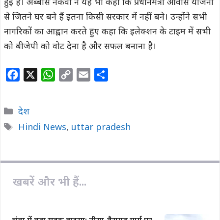
हुई है। अब्बास नकवी ने यह भी कहा कि प्रधानमंत्री आवास योजना
से जितने घर बने हैं इतना किसी सरकार में नहीं बने। उन्होंने सभी
नागरिकों का आह्वान करते हुए कहा कि इलेक्शन के टाइम में सभी
को बीजेपी को वोट देना है और सफल बनाना है।
F
X
W
C
E
S
a
h
o
m
h
c
a
p
a
a
Categories
देश
e
t
y
i
r
Tags
Hindi News
,
uttar pradesh
b
s
L
l
e
o
A
i
o
p
n
k
p
k
खबरें और भी हैं...