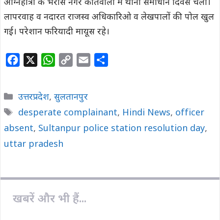
अग्निहोत्री के भरोसे नगर कोतवाली में थाना समाधान दिवस चला।
लापरवाह व नदारत राजस्व अधिकारिओ व लेखपालों की पोल खुल
गई। परेशान फरियादी मायूस रहे।
F
X
W
C
E
S
a
h
o
m
h
c
a
p
a
a
Categories
उत्तरप्रदेश
,
सुलतानपुर
e
t
y
i
r
Tags
desperate complainant
,
Hindi News
,
officer
b
s
L
l
e
absent
o
,
Sultanpur police station resolution day
A
i
,
o
p
n
uttar pradesh
k
p
k
खबरें और भी हैं...