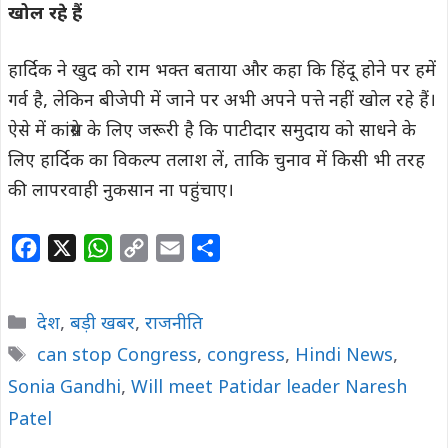
खोल रहे हैं
हार्दिक ने खुद को राम भक्त बताया और कहा कि हिंदू होने पर हमें
गर्व है, लेकिन बीजेपी में जाने पर अभी अपने पत्ते नहीं खोल रहे हैं।
ऐसे में कांग्रेस के लिए जरूरी है कि पाटीदार समुदाय को साधने के
लिए हार्दिक का विकल्प तलाश लें, ताकि चुनाव में किसी भी तरह
की लापरवाही नुकसान ना पहुंचाए।
F
X
W
C
E
S
a
h
o
m
h
c
a
p
a
a
Categories
देश
,
बड़ी खबर
,
राजनीति
e
t
y
i
r
Tags
can stop Congress
,
congress
,
Hindi News
,
b
s
L
l
e
Sonia Gandhi
o
A
,
Will meet Patidar leader Naresh
i
o
p
n
Patel
k
p
k