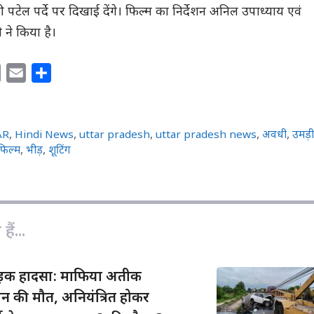
पंछी पटेल पर्दे पर दिखाई देंगे। फिल्म का निर्देशन अनिल उपाध्याय एवं
ी ने किया है।
C
E
S
o
m
h
p
a
a
y
i
r
AR
,
Hindi News
,
uttar pradesh
,
uttar pradesh news
,
अवधी
,
उमड़
L
l
e
फिल्म
,
भीड़
,
शूटिंग
i
n
k
ैं...
सड़क हादसा: माफिया अतीक
न की मौत, अनियंत्रित होकर