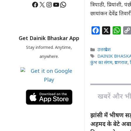
Facebook
X
Instagram
YouTube
WhatsApp
त्रिपाठी, प्रियांशी, 
छायांकन देवेंद्र तिवार
F
X
W
Get Dainik Bhaskar App
a
h
c
a
Stay informed. Anytime,
Categories
उत्तरप्रदेश
e
t
Tags
DAINIK BHASK
anywhere.
b
s
कुंभ का संगम
,
प्रयागराज
,
o
A
o
p
k
p
खबरें और भी ह
झांसी में भीषण 
अहमद के बेटे अबा