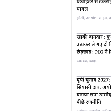
डिवाइडर से टकराई
घायल
झाँसी
,
उत्तरप्रदेश
,
क्राइम
,
ब
खाकी दागदार : कु
उठाकर ले गए दो सि
छेड़छाड़; DIG ने 
उत्तरप्रदेश
,
क्राइम
यूपी चुनाव 2027
सियासी दांव, अयो
बनाया सपा उम्मीद
पीछे रणनीति