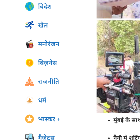
विदेश
खेल
मनोरंजन
बिज़नेस
राजनीति
धर्म
भास्कर +
मुंबई के सा
गैजेट्स
नैनी में शूट