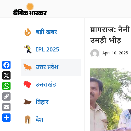
Skip
to
content
प्रयागराज: नै
बड़ी खबर
उमड़ी भीड़
IPL 2025
April 10, 2025
उत्तर प्रदेश
Facebook
X
उत्तराखंड
WhatsApp
बिहार
Copy
Link
Email
देश
Share