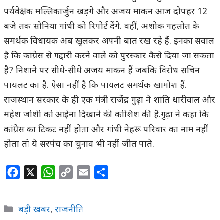
पर्यवेक्षक मल्लिकार्जुन खड़गे और अजय माकन आज दोपहर 12
बजे तक सोनिया गांधी को रिपोर्ट देंगे. वहीं, अशोक गहलोत के
समर्थक विधायक अब खुलकर अपनी बात रख रहे हैं. इनका सवाल
है कि कांग्रेस से गद्दारी करने वाले को पुरस्कार कैसे दिया जा सकता
है? निशाने पर सीधे-सीधे अजय माकन हैं जबकि विरोध सचिन
पायलट का है. ऐसा नहीं है कि पायलट समर्थक खामोश हैं.
राजस्थान सरकार के ही एक मंत्री राजेंद्र गुढ़ा ने शांति धारीवाल और
महेश जोशी को आईना दिखाने की कोशिश की है.गुढ़ा ने कहा कि
कांग्रेस का टिकट नहीं होता और गांधी नेहरू परिवार का नाम नहीं
होता तो ये सरपंच का चुनाव भी नहीं जीत पाते.
F
X
W
C
E
S
a
h
o
m
h
c
a
p
a
a
Categories
बड़ी खबर
,
राजनीति
e
t
y
i
r