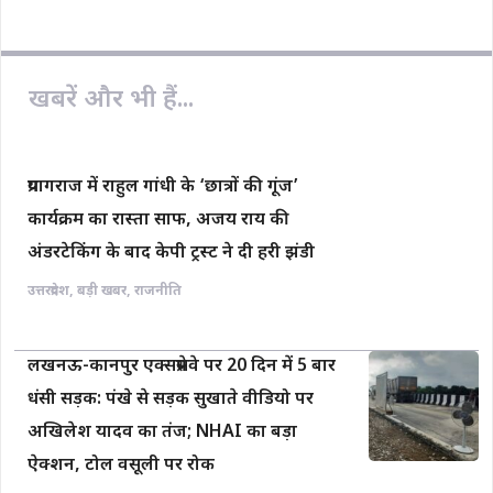
b
s
L
l
e
o
A
i
o
p
n
खबरें और भी हैं...
k
p
k
प्रयागराज में राहुल गांधी के ‘छात्रों की गूंज’
कार्यक्रम का रास्ता साफ, अजय राय की
अंडरटेकिंग के बाद केपी ट्रस्ट ने दी हरी झंडी
उत्तरप्रदेश
,
बड़ी खबर
,
राजनीति
लखनऊ-कानपुर एक्सप्रेसवे पर 20 दिन में 5 बार
धंसी सड़क: पंखे से सड़क सुखाते वीडियो पर
अखिलेश यादव का तंज; NHAI का बड़ा
ऐक्शन, टोल वसूली पर रोक