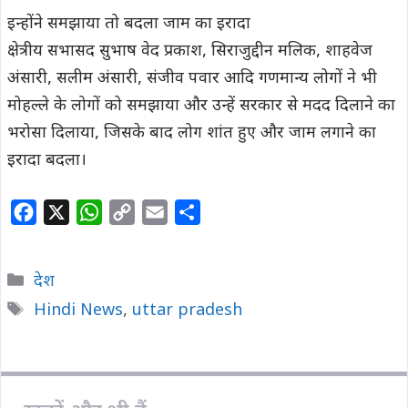
इन्होंने समझाया तो बदला जाम का इरादा
क्षेत्रीय सभासद सुभाष वेद प्रकाश, सिराजुद्दीन मलिक, शाहवेज
अंसारी, सलीम अंसारी, संजीव पवार आदि गणमान्य लोगों ने भी
मोहल्ले के लोगों को समझाया और उन्हें सरकार से मदद दिलाने का
भरोसा दिलाया, जिसके बाद लोग शांत हुए और जाम लगाने का
इरादा बदला।
F
X
W
C
E
S
a
h
o
m
h
c
a
p
a
a
Categories
देश
e
t
y
i
r
Tags
Hindi News
,
uttar pradesh
b
s
L
l
e
o
A
i
o
p
n
k
p
k