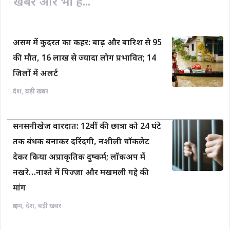
खबरें और भी हैं...
असम में कुदरत का कहर: बाढ़ और बारिश से 95
की मौत, 16 लाख से ज्यादा लोग प्रभावित; 14
जिलों में अलर्ट
देश
,
बड़ी खबर
सनसनीखेज वारदात: 12वीं की छात्रा को 24 घंटे
तक बंधक बनाकर दरिंदगी, नशीली चॉकलेट
देकर किया अप्राकृतिक दुष्कर्म; लॉकअप में
नखरे…नाश्ते में पिज्जा और मखमली गद्दे की
मांग
क्राइम
,
देश
,
बड़ी खबर