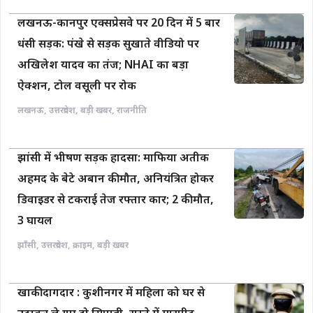
लखनऊ-कानपुर एक्सप्रेसवे पर 20 दिन में 5 बार
धंसी सड़क: पंखे से सड़क सुखाते वीडियो पर
अखिलेश यादव का तंज; NHAI का बड़ा
ऐक्शन, टोल वसूली पर रोक
लखनऊ
,
उत्तरप्रदेश
,
बड़ी खबर
,
राजनीति
झांसी में भीषण सड़क हादसा: माफिया अतीक
अहमद के बेटे अबान की मौत, अनियंत्रित होकर
डिवाइडर से टकराई तेज रफ्तार कार; 2 की मौत,
3 घायल
झाँसी
,
उत्तरप्रदेश
,
क्राइम
,
बड़ी खबर
खाकी दागदार : कुशीनगर में महिला को घर से