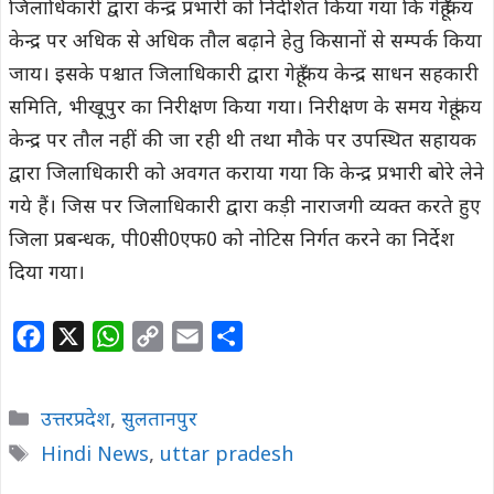
जिलाधिकारी द्वारा केन्द्र प्रभारी को निर्देशित किया गया कि गेहूँ क्रय
केन्द्र पर अधिक से अधिक तौल बढ़ाने हेतु किसानों से सम्पर्क किया
जाय। इसके पश्चात जिलाधिकारी द्वारा गेहूँ क्रय केन्द्र साधन सहकारी
समिति, भीखूपुर का निरीक्षण किया गया। निरीक्षण के समय गेहूं क्रय
केन्द्र पर तौल नहीं की जा रही थी तथा मौके पर उपस्थित सहायक
द्वारा जिलाधिकारी को अवगत कराया गया कि केन्द्र प्रभारी बोरे लेने
गये हैं। जिस पर जिलाधिकारी द्वारा कड़ी नाराजगी व्यक्त करते हुए
जिला प्रबन्धक, पी0सी0एफ0 को नोटिस निर्गत करने का निर्देश
दिया गया।
F
X
W
C
E
S
a
h
o
m
h
c
a
p
a
a
Categories
उत्तरप्रदेश
,
सुलतानपुर
e
t
y
i
r
Tags
Hindi News
,
uttar pradesh
b
s
L
l
e
o
A
i