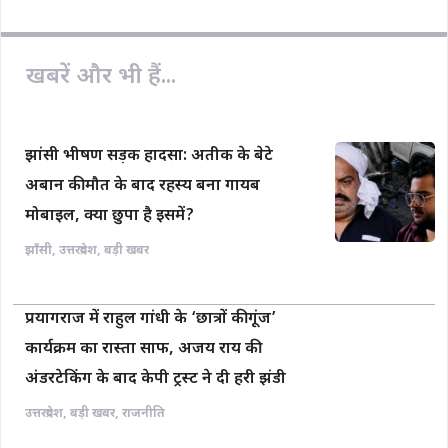
o
p
n
k
p
k
खबरें और भी हैं...
झांसी भीषण सड़क हादसा: अतीक के बेटे
अबान की मौत के बाद रहस्य बना गायब
मोबाइल, क्या छुपा है इसमें?
झाँसी
,
उत्तरप्रदेश
,
बड़ी खबर
प्रयागराज में राहुल गांधी के ‘छात्रों की गूंज’
कार्यक्रम का रास्ता साफ, अजय राय की
अंडरटेकिंग के बाद केपी ट्रस्ट ने दी हरी झंडी
उत्तरप्रदेश
,
बड़ी खबर
,
राजनीति