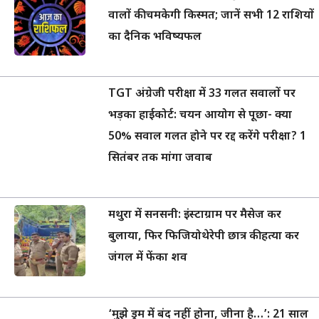
वालों की चमकेगी किस्मत; जानें सभी 12 राशियों
का दैनिक भविष्यफल
TGT अंग्रेजी परीक्षा में 33 गलत सवालों पर
भड़का हाईकोर्ट: चयन आयोग से पूछा- क्या
50% सवाल गलत होने पर रद्द करेंगे परीक्षा? 1
सितंबर तक मांगा जवाब
मथुरा में सनसनी: इंस्टाग्राम पर मैसेज कर
बुलाया, फिर फिजियोथेरेपी छात्र की हत्या कर
जंगल में फेंका शव
‘मुझे ड्रम में बंद नहीं होना, जीना है…’: 21 साल