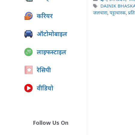
Tags
DAINIK BHASK
जलधारा
,
पट्टाधारक
,
प्रत
करियर
ऑटोमोबाइल
लाइफस्टाइल
रेसिपी
वीडियो
Follow Us On