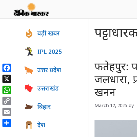
Skip
to
content
पट्टाधार
बड़ी खबर
IPL 2025
फतेहपुर: प
उत्तर प्रदेश
Facebook
जलधारा, प्
X
उत्तराखंड
खनन
WhatsApp
March 12, 2025
by
बिहार
Copy
Link
Email
देश
Share