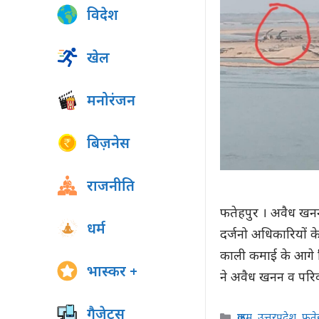
विदेश
खेल
मनोरंजन
बिज़नेस
राजनीति
फतेहपुर । अवैध खनन 
धर्म
दर्जनो अधिकारियों 
काली कमाई के आगे
भास्कर +
ने अवैध खनन व परिव
गैजेट्स
Categories
क्राइम
,
उत्तरप्रदेश
,
फते