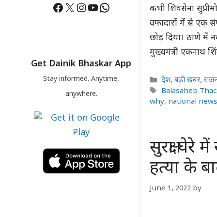
Facebook
X
Instagram
YouTube
WhatsApp
कभी शिवसेना सुप्रीम
वफादारों में से एक 
छोड़ दिया। ठाणे में नव
मुख्यमंत्री एकनाथ 
Get Dainik Bhaskar App
Stay informed. Anytime,
Categories
देश
,
बड़ी खबर
,
राज
Tags
Balasaheb Thac
anywhere.
why
,
national new
सुरक्षा घेर
हत्या के ब
June 1, 2022
by