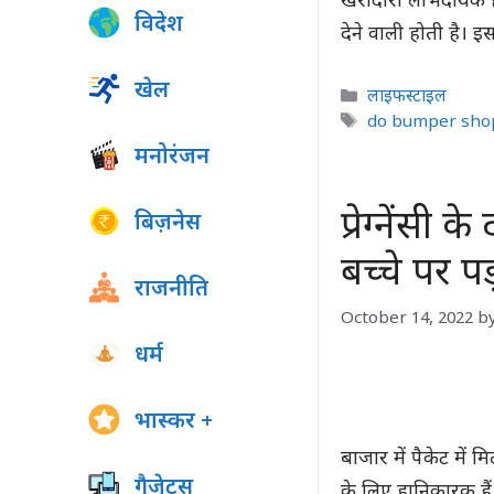
खरीदारी लाभदायक होती
विदेश
देने वाली होती है। 
खेल
Categories
लाइफस्टाइल
Tags
do bumper sho
मनोरंजन
प्रेग्नेंसी
बिज़नेस
बच्चे पर प
राजनीति
October 14, 2022
b
धर्म
भास्कर +
बाजार में पैकेट में 
गैजेट्स
के लिए हानिकारक हैं। 